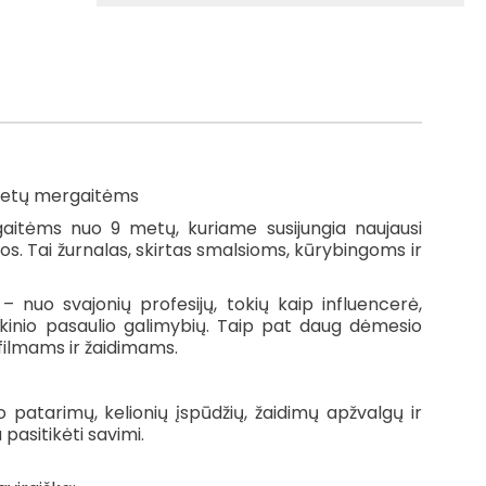
 metų mergaitėms
aitėms nuo 9 metų, kuriame susijungia naujausi
mos. Tai žurnalas, skirtas smalsioms, kūrybingoms ir
nuo svajonių profesijų, tokių kaip influencerė,
laikinio pasaulio galimybių. Taip pat daug dėmesio
 filmams ir žaidimams.
ožio patarimų, kelionių įspūdžių, žaidimų apžvalgų ir
 pasitikėti savimi.