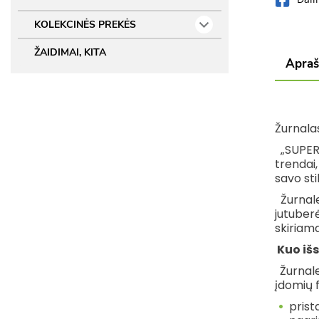
KOLEKCINĖS PREKĖS
ŽAIDIMAI, KITA
Apra
Žurnala
„SUPER
trendai,
savo st
Žurnal
jutuber
skiriama
Kuo iš
Žurnale
įdomių f
prist