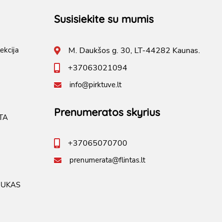
Susisiekite su mumis
ekcija
M. Daukšos g. 30, LT-44282 Kaunas.
+37063021094
info@pirktuve.lt
Prenumeratos skyrius
TA
+37065070700
prenumerata@flintas.lt
IUKAS