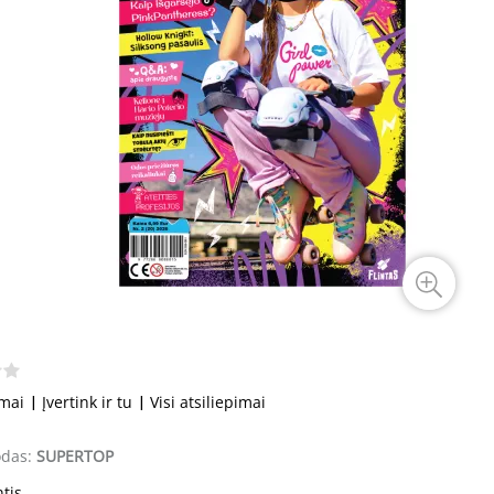
imai
|
Įvertink ir tu
|
Visi atsiliepimai
odas:
SUPERTOP
ntis