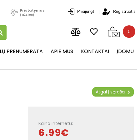
Pristatymas
Prisijungti
|
Registruotis
į užsienį
0
LŲ PRENUMERATA
APIE MUS
KONTAKTAI
ĮDOMU
Atgal į sąrašą
Kaina internetu:
6.99€