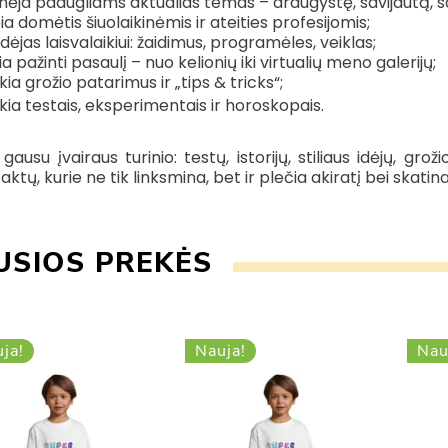
nėja paaugliams aktualias temas – draugystę, savijautą, sa
ia domėtis šiuolaikinėmis ir ateities profesijomis;
 idėjas laisvalaikiui: žaidimus, programėles, veiklas;
ia pažinti pasaulį – nuo kelionių iki virtualių meno galerijų;
kia grožio patarimus ir „tips & tricks“;
kia testais, eksperimentais ir horoskopais.
gausu įvairaus turinio: testų, istorijų, stiliaus idėjų, gro
aktų, kurie ne tik linksmina, bet ir plečia akiratį bei skatina
USIOS PREKĖS
ja!
Nauja!
Nau