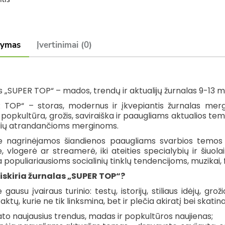
šymas
Įvertinimai (0)
s „SUPER TOP“ – mados, trendų ir aktualijų žurnalas 9-13
 TOP“ – storas, modernus ir įkvepiantis žurnalas merg
 popkultūra, grožis, saviraiška ir paaugliams aktualios te
ilių atrandančioms merginoms.
e nagrinėjamos šiandienos paaugliams svarbios temos – 
ė, vlogerė ar streamerė, iki ateities specialybių ir šiuo
 populiariausioms socialinių tinklų tendencijoms, muzikai,
siskiria žurnalas „SUPER TOP“?
 gausu įvairaus turinio: testų, istorijų, stiliaus idėjų, gr
aktų, kurie ne tik linksmina, bet ir plečia akiratį bei skatina
ato naujausius trendus, madas ir popkultūros naujienas;