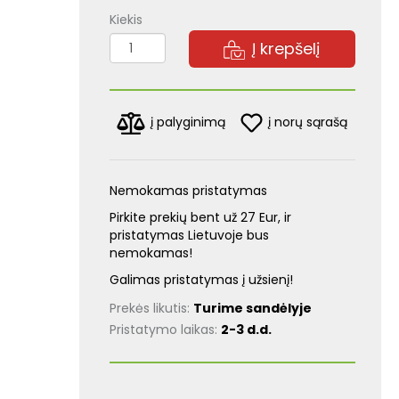
Kiekis
Į krepšelį
į norų sąrašą
į palyginimą
Nemokamas pristatymas
Pirkite prekių bent už 27 Eur, ir
pristatymas Lietuvoje bus
nemokamas!
Galimas pristatymas į užsienį!
Prekės likutis:
Turime sandėlyje
Pristatymo laikas:
2-3 d.d.