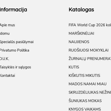
Informacija
Katalogas
Apie mus
FIFA World Cup 2026 kol
įdomu
MARŠKINĖLIAI
Specialūs pasiūlymai
NAUJIENOS
Privatumo Politika
RUOŠIUOSI MOKYKLAI
D.U.K.
ŽURNALŲ PRENUMERA
Taisyklės ir sąlygos
KUTIS
Kontaktai
KIŠKUTIS MIKUTIS
MADOS NAMAI MIAU
SKRUZDĖLIUKAS NEŽIN
ŠUNIUKAS MOKAS
KNYGOS VAIKAMS