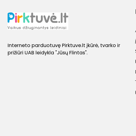
Interneto parduotuvę Pirktuve.lt įkūrė, tvarko ir
prižiūri UAB leidykla "Jūsų Flintas".