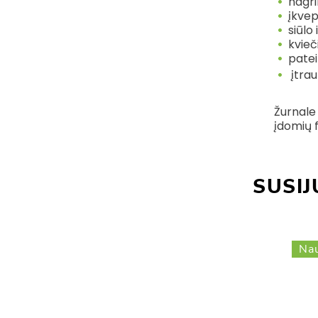
nagri
įkvep
siūlo
kvieč
patei
įtrau
Žurnale 
įdomių f
SUSIJ
Nau