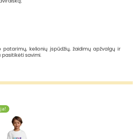
viraišką;
žio patarimų, kelionių įspūdžių, žaidimų apžvalgų ir
 pasitikėti savimi.
ja!