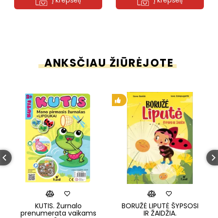
Į krepšelį
Į krepšelį
ANKSČIAU ŽIŪRĖJOTE
KUTIS. Žurnalo
BORUŽĖ LIPUTĖ ŠYPSOSI
prenumerata vaikams
IR ŽAIDŽIA.