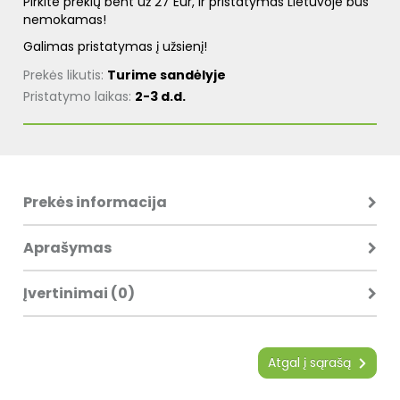
Pirkite prekių bent už 27 Eur, ir pristatymas Lietuvoje bus
nemokamas!
Galimas pristatymas į užsienį!
Prekės likutis:
Turime sandėlyje
Pristatymo laikas:
2-3 d.d.
Prekės informacija
Aprašymas
Įvertinimai (0)
Atgal į sąrašą