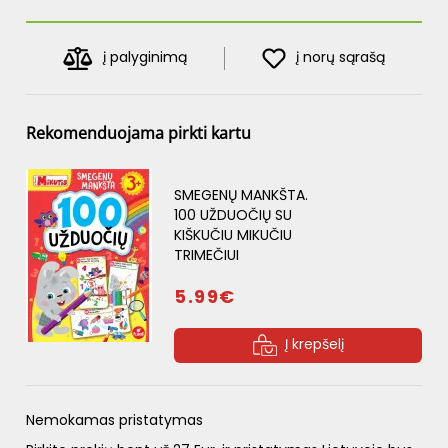
į palyginimą
į norų sąrašą
Rekomenduojama pirkti kartu
SMEGENŲ MANKŠTA.
100 UŽDUOČIŲ SU
KIŠKUČIU MIKUČIU
TRIMEČIUI
5.99€
Į krepšelį
Nemokamas pristatymas