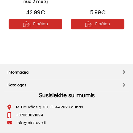
nuo 2 metų
42.99€
5.99€
Plačiau
Plačiau
Informacija
Katalogas
Susisiekite su mumis
M. Daukšos g. 30, LT-44282 Kaunas.
+37063021094
info@pirktuve.lt