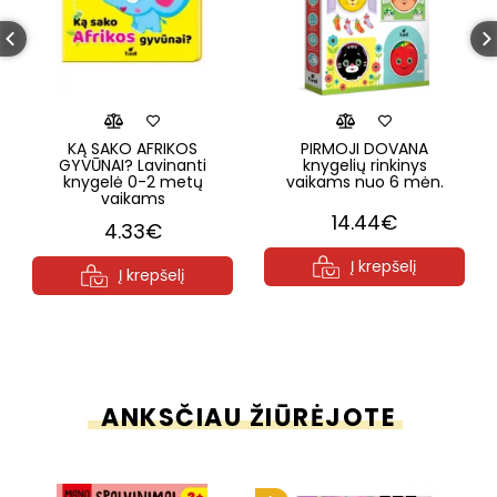
KĄ SAKO AFRIKOS
PIRMOJI DOVANA
GYVŪNAI? Lavinanti
knygelių rinkinys
knygelė 0-2 metų
vaikams nuo 6 mėn.
vaikams
14.44€
4.33€
Į krepšelį
Į krepšelį
ANKSČIAU ŽIŪRĖJOTE