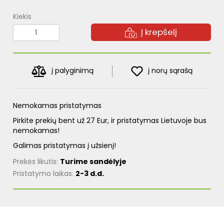
Kiekis
Į krepšelį
į palyginimą
į norų sąrašą
Nemokamas pristatymas
Pirkite prekių bent už 27 Eur, ir pristatymas Lietuvoje bus
nemokamas!
Galimas pristatymas į užsienį!
Prekės likutis:
Turime sandėlyje
Pristatymo laikas:
2-3 d.d.