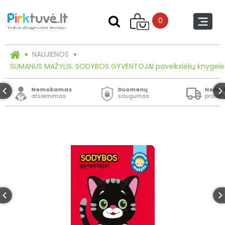
0
NAUJIENOS
SUMANUS MAŽYLIS. SODYBOS GYVENTOJAI paveikslėlių knygelė
Nemokamas
Duomenų
Nemo
atsiėmimas
saugumas
prista