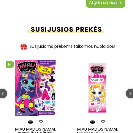
Atgal į sąrašą
SUSIJUSIOS PREKĖS
Susijusioms prekėms taikomos nuolaidos!
MIAU MADOS NAMAI.
MIAU MADOS NAMAI.