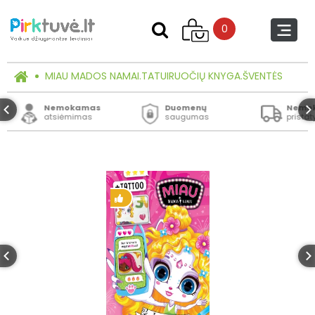
0
MIAU MADOS NAMAI.TATUIRUOČIŲ KNYGA.ŠVENTĖS
Nemokamas
Duomenų
Nemo
atsiėmimas
saugumas
prista