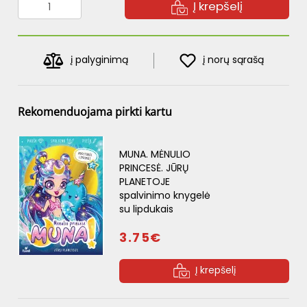
Į krepšelį
į palyginimą
į norų sąrašą
Rekomenduojama pirkti kartu
MUNA. MĖNULIO
PRINCESĖ. JŪRŲ
PLANETOJE
spalvinimo knygelė
su lipdukais
3.75€
Į krepšelį