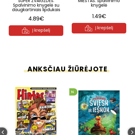
SUPER ŽVAIGŽDĖS.
MIESTAS. Spalvinimo
Spalvinimo knygelė su
knygelė
daugkartiniais lipdukais
1.49€
4.89€
Į krepšelį
Į krepšelį
ANKSČIAU ŽIŪRĖJOTE