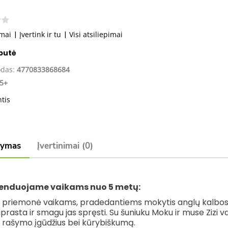
imai
|
Įvertink ir tu
|
Visi atsiliepimai
abutė
odas:
4770833868684
5+
ntis
šymas
Įvertinimai (0)
nduojame vaikams nuo 5 metų:
ki priemonė vaikams, pradedantiems mokytis anglų kalbos 
rasta ir smagu jas spręsti. Su šuniuku Moku ir muse Zizi vai
s rašymo įgūdžius bei kūrybiškumą.