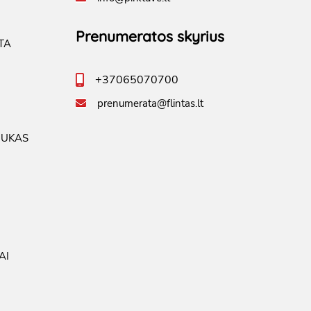
Prenumeratos skyrius
TA
+37065070700
prenumerata@flintas.lt
IUKAS
AI