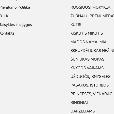
Privatumo Politika
RUOŠIUOSI MOKYKLAI
D.U.K.
ŽURNALŲ PRENUMERA
Taisyklės ir sąlygos
KUTIS
Kontaktai
KIŠKUTIS MIKUTIS
MADOS NAMAI MIAU
SKRUZDĖLIUKAS NEŽIN
ŠUNIUKAS MOKAS
KNYGOS VAIKAMS
UŽDUOČIŲ KNYGELĖS
PASAKOS, ISTORIJOS
PRINCESĖS, VIENARAGI
RINKINIAI
DARŽELIAMS