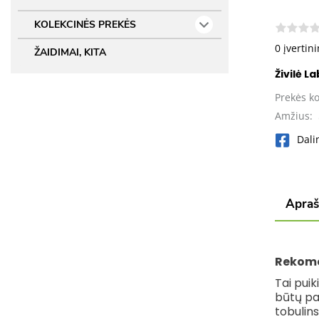
KOLEKCINĖS PREKĖS
0 įvertin
ŽAIDIMAI, KITA
Živilė L
Prekės k
Amžius:
Dali
Apra
Rekome
Tai pui
būtų pap
tobulin