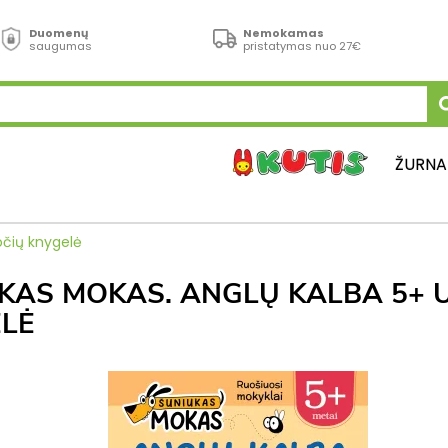
Duomenų
Nemokamas
saugumas
pristatymas nuo 27€
ŽURNA
čių knygelė
KAS MOKAS. ANGLŲ KALBA 5+ 
LĖ