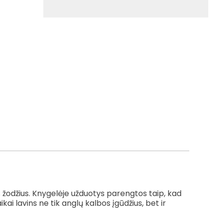
žodžius. Knygelėje užduotys parengtos taip, kad
kai lavins ne tik anglų kalbos įgūdžius, bet ir