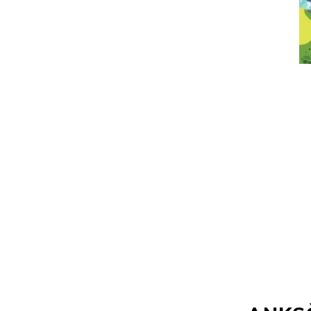
ŠUNIUKAS
ŠUNIUKAS
MOKAS.MOKAUSI
MOKAS
SKAITYTI 1
MOKAUSI
KNYGELĖ
SKAITYTI 2
KNYGELĖ
4.69€
4.69€