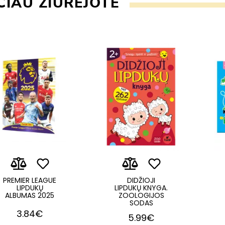
IAU ŽIŪRĖJOTE
PREMIER LEAGUE
DIDŽIOJI
LIPDUKŲ
LIPDUKŲ KNYGA.
ALBUMAS 2025
ZOOLOGIJOS
SODAS
3.84€
5.99€