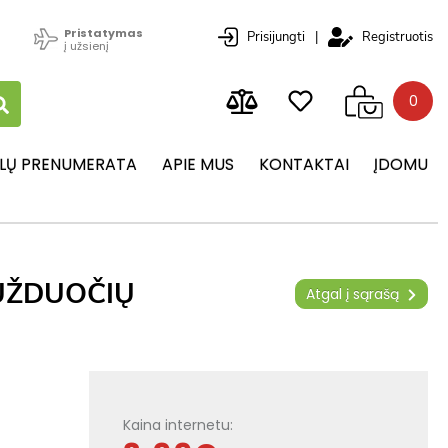
Pristatymas
Prisijungti
|
Registruotis
į užsienį
0
LŲ PRENUMERATA
APIE MUS
KONTAKTAI
ĮDOMU
UŽDUOČIŲ
Atgal į sąrašą
Kaina internetu: