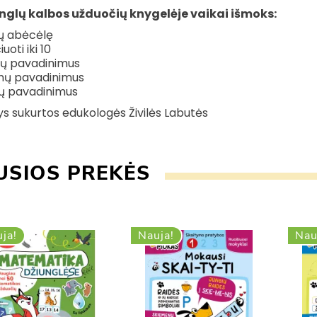
ngl
ų
kalbos
užduočių knygelėje vaikai
išmoks
:
ų abėcėlę
uoti iki 10
vų pavadinimus
nų pavadinimus
ų pavadinimus
s sukurtos edukologės Živilės Labutės
USIOS PREKĖS
ja!
Nauja!
Nau