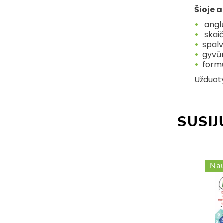
Šioje
a
angl
skaiči
spal
gyvū
form
Užduoty
SUSIJ
uja!
Nauja!
Nau