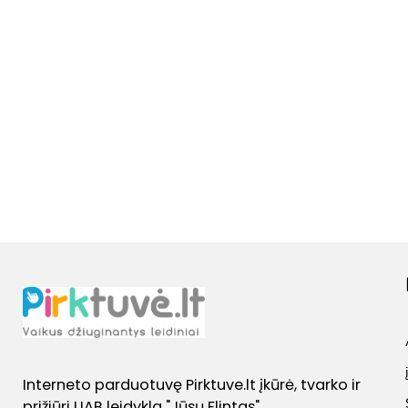
PASIRINKTINAI
2.49€
RAŠYK
KOMENTARE
98.99€
Interneto parduotuvę Pirktuve.lt įkūrė, tvarko ir
prižiūri UAB leidykla "Jūsų Flintas".