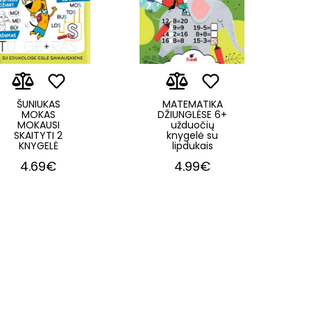
ŠUNIUKAS
MATEMATIKA
MOKAS
DŽIUNGLĖSE 6+
MOKAUSI
užduočių
SKAITYTI 2
knygelė su
KNYGELĖ
lipdukais
4.69€
4.99€