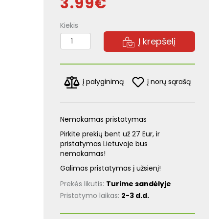
3.99€
Kiekis
Į krepšelį
į norų sąrašą
į palyginimą
Nemokamas pristatymas
Pirkite prekių bent už 27 Eur, ir
pristatymas Lietuvoje bus
nemokamas!
Galimas pristatymas į užsienį!
Prekės likutis:
Turime sandėlyje
Pristatymo laikas:
2-3 d.d.