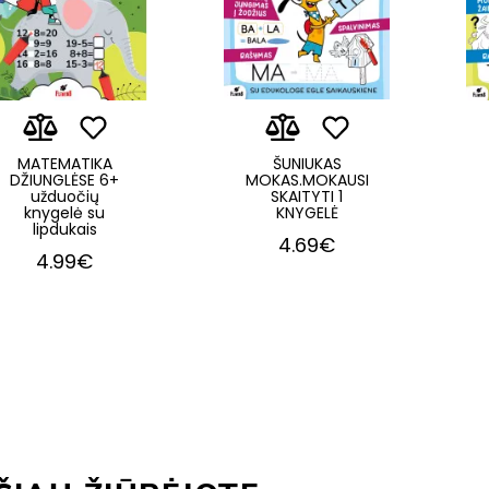
MATEMATIKA
ŠUNIUKAS
DŽIUNGLĖSE 6+
MOKAS.MOKAUSI
užduočių
SKAITYTI 1
knygelė su
KNYGELĖ
lipdukais
4.69€
4.99€