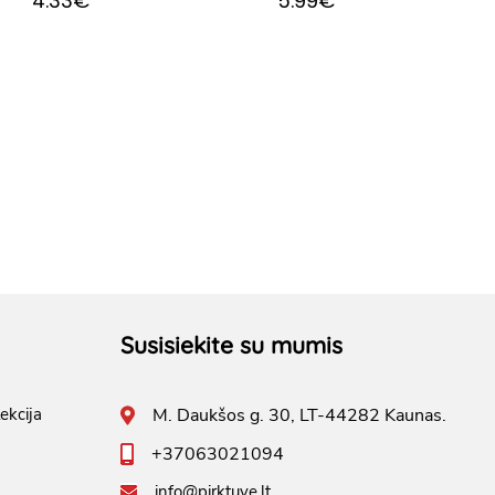
4.33€
5.99€
Susisiekite su mumis
ekcija
M. Daukšos g. 30, LT-44282 Kaunas.
+37063021094
info@pirktuve.lt