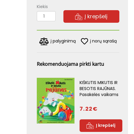
Kiekis
Į krepšelį
į norų sąrašą
į palyginimą
Rekomenduojama pirkti kartu
KIŠKUTIS MIKUTIS IR
BESOTIS RAJŪNAS.
Pasakėlės vaikams
7.22€
Į krepšelį