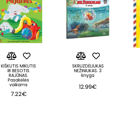
KIŠKUTIS MIKUTIS
SKRUZDĖLIUKAS
IR BESOTIS
NEŽINIUKAS. 3
RAJŪNAS.
knyga
Pasakėlės
vaikams
12.99€
7.22€