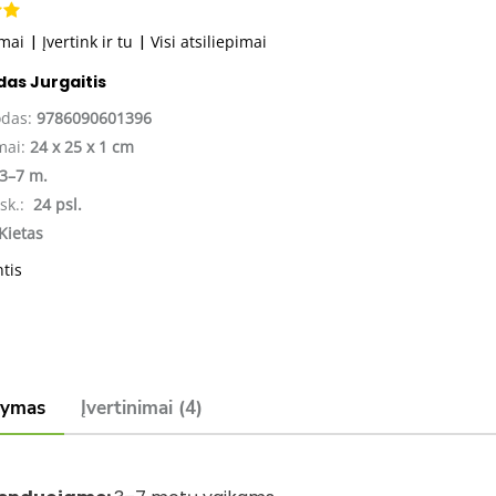
imai
|
Įvertink ir tu
|
Visi atsiliepimai
as Jurgaitis
odas:
9786090601396
mai:
24 x 25 x 1 cm
3–7 m.
sk.:
24 psl.
Kietas
ntis
šymas
Įvertinimai (4)