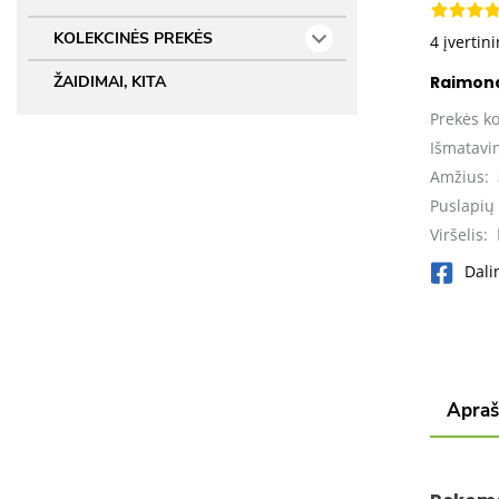
KOLEKCINĖS PREKĖS
4 įvertin
Raimond
ŽAIDIMAI, KITA
Prekės k
Išmatavi
Amžius:
Puslapių 
Viršelis:
Dali
Apra