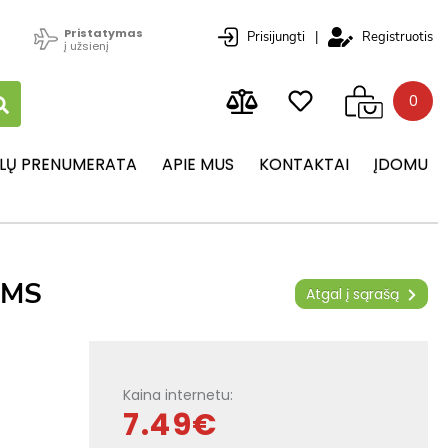
Pristatymas
Prisijungti
|
Registruotis
į užsienį
0
LŲ PRENUMERATA
APIE MUS
KONTAKTAI
ĮDOMU
AMS
Atgal į sąrašą
Kaina internetu:
7.49€