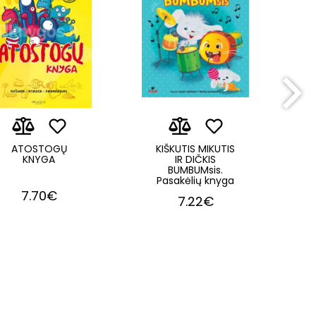
ATOSTOGŲ
KIŠKUTIS MIKUTIS
KNYGA
IR DIČKIS
BUMBUMsis.
Pasakėlių knyga
7.70€
7.22€