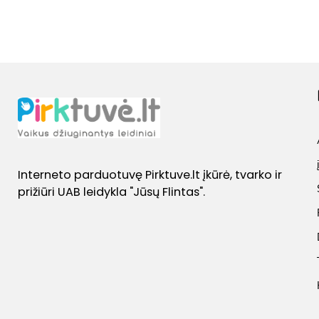
Interneto parduotuvę Pirktuve.lt įkūrė, tvarko ir
prižiūri UAB leidykla "Jūsų Flintas".