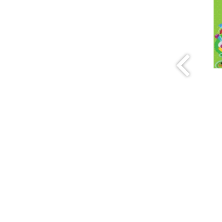
KAIP
ŠUNIUKAS
AŠTUONKOJIS
MOKAS.
SKAIČIUOTI
Matematika 6+
MOKĖSI pasaka
lietuvių -
3.99€
ukrainiečių
kalbomis
9.69€