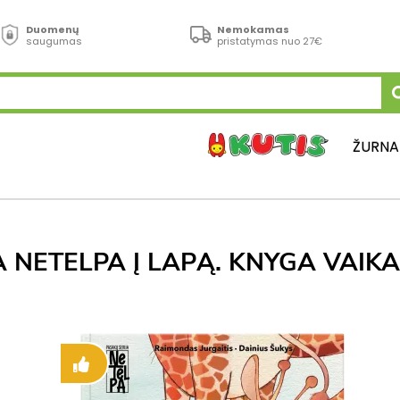
Duomenų
Nemokamas
saugumas
pristatymas nuo 27€
ŽURNA
A NETELPA Į LAPĄ. KNYGA VAIK