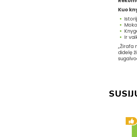
Rekom
Kuo kn
Istor
Mokom
Knyge
Ir va
„Žirafa 
didelę ž
sugalvod
SUSIJ