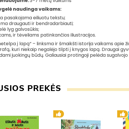
enduojame:
3–7 metų vaikams
ygelė naudinga vaikams:
ija pasakojama eiliuotu tekstu;
a draugauti ir bendradarbiauti;
lė lyg galvosūkis;
ikams, ir tėveliams patinkančios iliustracijos.
netelpa į lapą“ – linksma ir šmaikšti istorija vaikams apie ži
irafą, kuri niekaip negalėjo tilpti į knygos lapą. Draugai gyv
ami juokingų būdų. Galiausiai protingoji pelėda sugalvojo 
USIOS PREKĖS