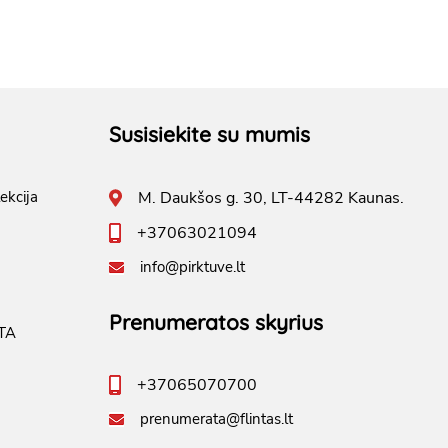
Susisiekite su mumis
ekcija
M. Daukšos g. 30, LT-44282 Kaunas.
+37063021094
info@pirktuve.lt
Prenumeratos skyrius
TA
+37065070700
prenumerata@flintas.lt