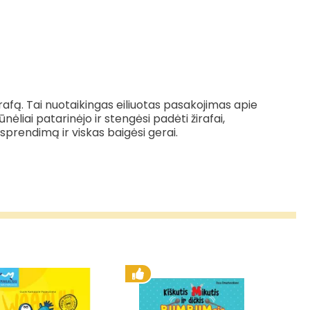
rafą. Tai n
uotaikingas eiliuotas pasakojimas apie
ūnėliai patarinėjo ir stengėsi padėti žirafai,
sprendimą ir viskas baigėsi gerai.