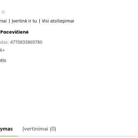
imai
|
Įvertink ir tu
|
Visi atsiliepimai
 Pacevičienė
odas:
4770833869780
6+
ntis
šymas
Įvertinimai (0)