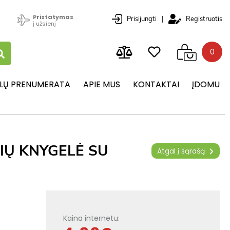
Pristatymas
Prisijungti
|
Registruotis
į užsienį
0
LŲ PRENUMERATA
APIE MUS
KONTAKTAI
ĮDOMU
IŲ KNYGELĖ SU
Atgal į sąrašą
Kaina internetu: