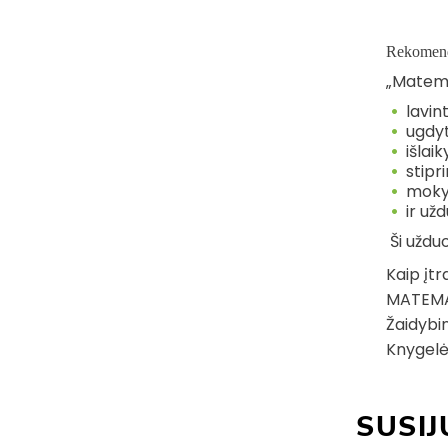
Rekomend
„Matema
lavint
ugdyt
išlai
stipr
mokyt
ir užd
Ši uždu
Kaip įtr
MATEMAT
Žaidybin
Knygelėj
SUSIJ