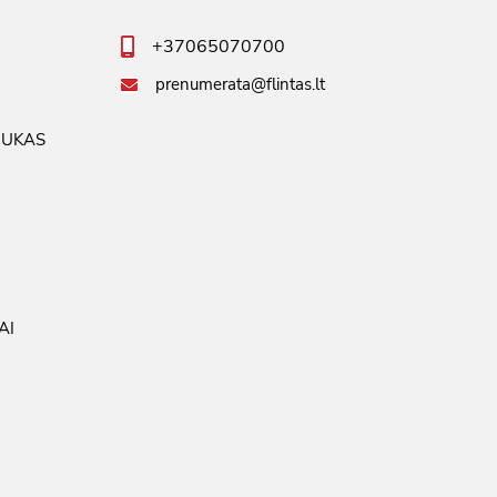
+37065070700
prenumerata@flintas.lt
IUKAS
AI