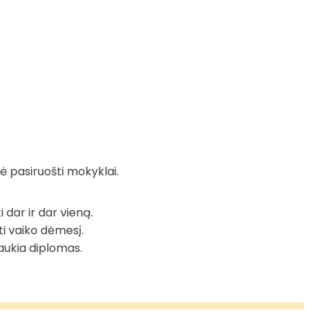
ė pasiruošti mokyklai.
dar ir dar vieną.
ti vaiko dėmesį.
laukia diplomas.