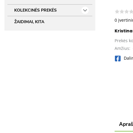
KOLEKCINĖS PREKĖS
0 įvertin
ŽAIDIMAI, KITA
Kristina
Prekės k
Amžius:
Dali
Apra