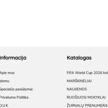
Informacija
Katalogas
Apie mus
FIFA World Cup 2026 kol
įdomu
MARŠKINĖLIAI
Specialūs pasiūlymai
NAUJIENOS
Privatumo Politika
RUOŠIUOSI MOKYKLAI
D.U.K.
ŽURNALŲ PRENUMERA