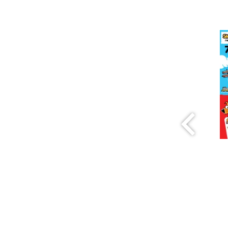
Nauja!
SKRUZDĖLIUKAS
100
NEŽINIUKAS 7
NENUOBODŽIŲ
KNYGA
UŽDUOČIŲ KAI
NUOBODU
SIRGTI
15.99€
5.99€