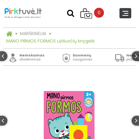
0
MARŠKINĖLIAI
MANO PIRMOS FORMOS užduočių knygelė
Nemokamas
Duomenų
Nemo
atsiėmimas
saugumas
prista