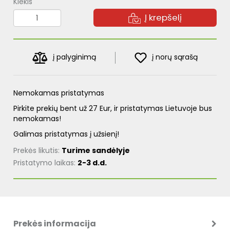
Kiekis
Į krepšelį
į palyginimą
į norų sąrašą
Nemokamas pristatymas
Pirkite prekių bent už 27 Eur, ir pristatymas Lietuvoje bus
nemokamas!
Galimas pristatymas į užsienį!
Prekės likutis:
Turime sandėlyje
Pristatymo laikas:
2-3 d.d.
Prekės informacija