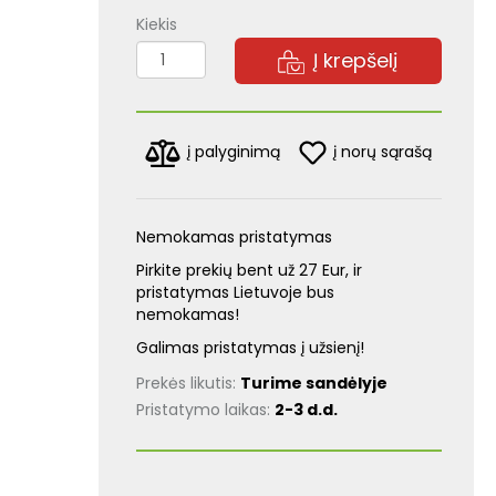
Kiekis
Į krepšelį
į norų sąrašą
į palyginimą
Nemokamas pristatymas
Pirkite prekių bent už 27 Eur, ir
pristatymas Lietuvoje bus
nemokamas!
Galimas pristatymas į užsienį!
Prekės likutis:
Turime sandėlyje
Pristatymo laikas:
2-3 d.d.