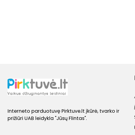
Interneto parduotuvę Pirktuve.lt įkūrė, tvarko ir
prižiūri UAB leidykla "Jūsų Flintas".