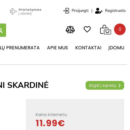
Pristatymas
Prisijungti
|
Registruotis
į užsienį
0
LŲ PRENUMERATA
APIE MUS
KONTAKTAI
ĮDOMU
NI SKARDINĖ
Atgal į sąrašą
Kaina internetu:
11.99€