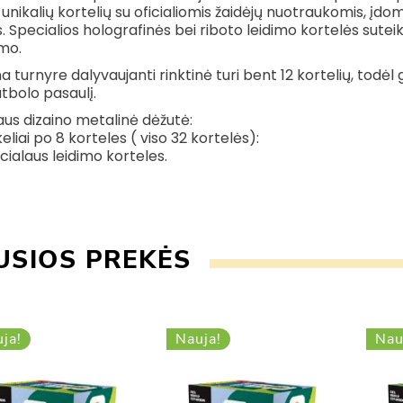
unikalių kortelių su oficialiomis žaidėjų nuotraukomis, įdomi
s. Specialios holografinės bei riboto leidimo kortelės sute
mo.
a turnyre dalyvaujanti rinktinė turi bent 12 kortelių, todėl
futbolo pasaulį.
aus dizaino metalinė dėžutė:
eliai po 8 korteles ( viso 32 kortelės):
cialaus leidimo korteles.
USIOS PREKĖS
ja!
Nauja!
Nau