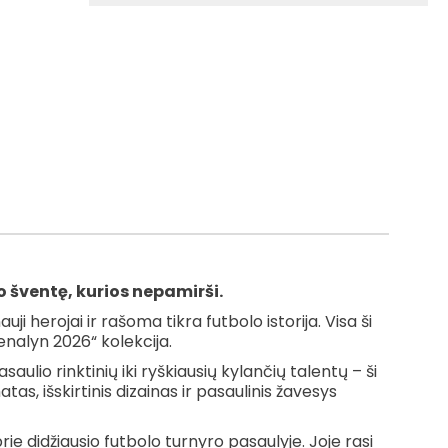
 šventę, kurios nepamirši.
i herojai ir rašoma tikra futbolo istorija. Visa ši
nalyn 2026“ kolekcija.
aulio rinktinių iki ryškiausių kylančių talentų – ši
tas, išskirtinis dizainas ir pasaulinis žavesys
rie didžiausio futbolo turnyro pasaulyje. Joje rasi