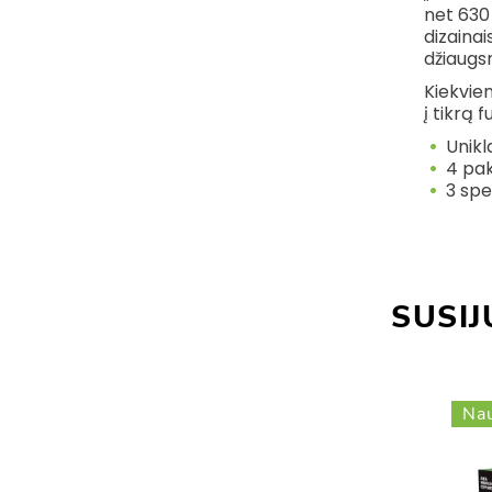
net 630 
dizainai
džiaugs
Kiekvien
į tikrą 
Unikl
4 pak
3 spe
SUSIJ
Nau