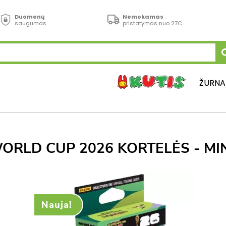
Duomenų
Nemokamas
saugumas
pristatymas nuo 27€
ŽURNA
WORLD CUP 2026 KORTELĖS - MI
Nauja!