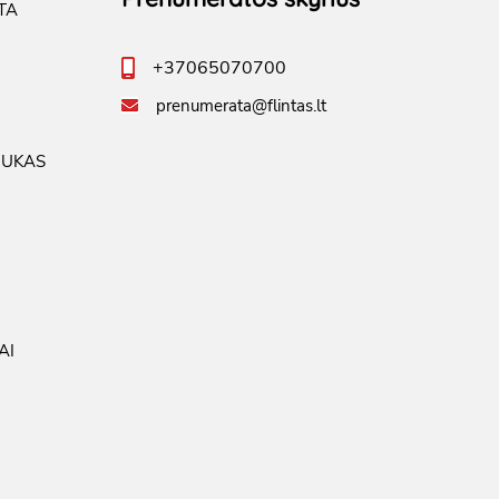
TA
+37065070700
prenumerata@flintas.lt
IUKAS
AI