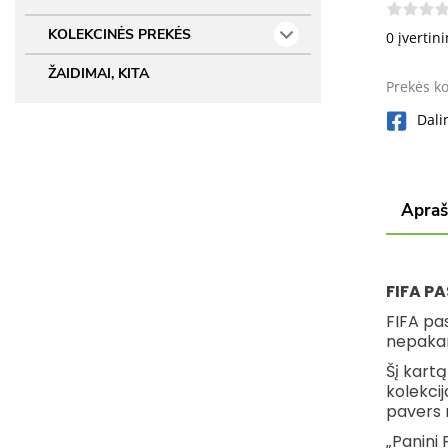
KOLEKCINĖS PREKĖS
0 įvertin
ŽAIDIMAI, KITA
Prekės k
Dali
Apra
FIFA PA
FIFA pas
nepakar
Šį kartą
kolekcij
pavers r
„Panini 