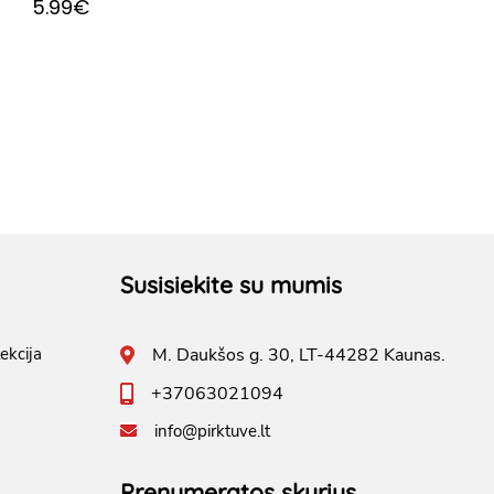
5.99€
Susisiekite su mumis
ekcija
M. Daukšos g. 30, LT-44282 Kaunas.
+37063021094
info@pirktuve.lt
Prenumeratos skyrius