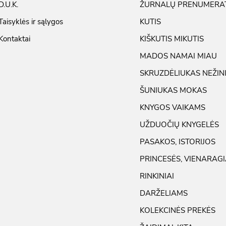
D.U.K.
ŽURNALŲ PRENUMERA
Taisyklės ir sąlygos
KUTIS
Kontaktai
KIŠKUTIS MIKUTIS
MADOS NAMAI MIAU
SKRUZDĖLIUKAS NEŽIN
ŠUNIUKAS MOKAS
KNYGOS VAIKAMS
UŽDUOČIŲ KNYGELĖS
PASAKOS, ISTORIJOS
PRINCESĖS, VIENARAGI
RINKINIAI
DARŽELIAMS
KOLEKCINĖS PREKĖS