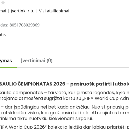
imai
|
Įvertink ir tu
|
Visi atsiliepimai
odas:
8051708029369
ntis
šymas
Įvertinimai (0)
SAULIO ČEMPIONATAS 2026 – pasiruošk patirti futbolo
aulio čempionatas – tai vieta, kur gimsta legendos, kyla nauj
tojama atmosfera sugrįžta kartu su „FIFA World Cup Adre
 – dar įspūdingiau nei bet kada anksčiau. Nuo stipriausių pas
a atskleidžia viską, kas gražiausia futbole. Atnaujintas forma
inkimą tikru nuotykiu kiekvienam sirgaliui.
FIFA World Cup 2026“ kolekcija leidžia dar labiau priartėti p