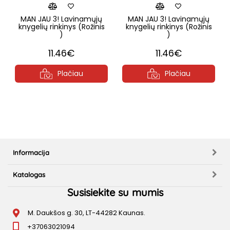
MAN JAU 3! Lavinamųjų
MAN JAU 3! Lavinamųjų
knygelių rinkinys (Rožinis
knygelių rinkinys (Rožinis
)
)
11.46€
11.46€
Plačiau
Plačiau
Informacija
Katalogas
Susisiekite su mumis
M. Daukšos g. 30, LT-44282 Kaunas.
+37063021094