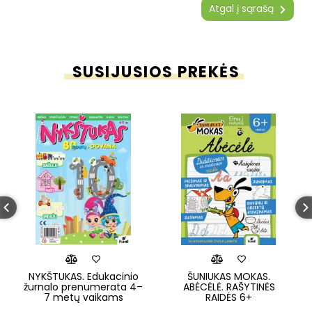
Atgal į sąrašą
SUSIJUSIOS PREKĖS
NYKŠTUKAS. Edukacinio
ŠUNIUKAS MOKAS.
žurnalo prenumerata 4–
ABĖCĖLĖ. RAŠYTINĖS
7 metų vaikams
RAIDĖS 6+