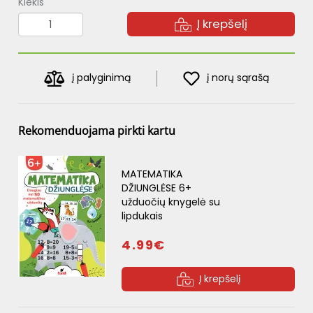
Kiekis
Į krepšelį
į palyginimą
į norų sąrašą
Rekomenduojama pirkti kartu
MATEMATIKA
DŽIUNGLĖSE 6+
užduočių knygelė su
lipdukais
4.99€
Į krepšelį