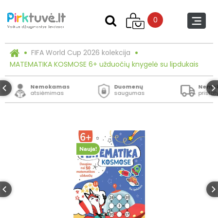
0
FIFA World Cup 2026 kolekcija
MATEMATIKA KOSMOSE 6+ užduočių knygelė su lipdukais
Nemokamas
Duomenų
Nemo
atsiėmimas
saugumas
prista
Nauja!