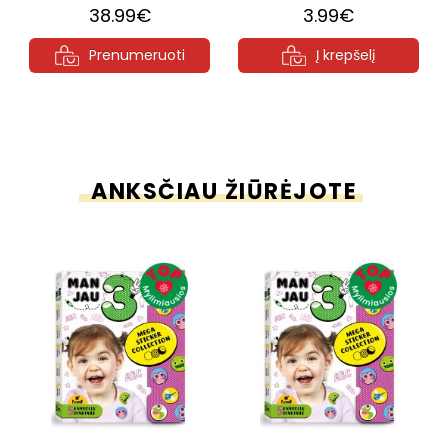
38.99€
3.99€
Prenumeruoti
Į krepšelį
ANKSČIAU ŽIŪRĖJOTE