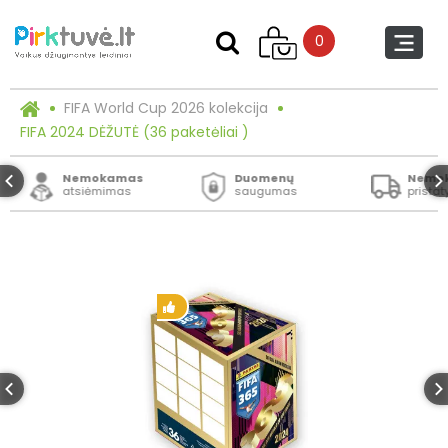
0
FIFA World Cup 2026 kolekcija
FIFA 2024 DĖŽUTĖ (36 paketėliai )
Nemokamas
Duomenų
Nemo
atsiėmimas
saugumas
prista