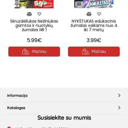
Skruzdėliukas Nežiniukas
NYKŠTUKAS edukacinis
gamtos ir nuotykių
žurnalas vaikams nuo 4
žurnalas NR 1
iki 7 metų
5.99€
3.99€
Plačiau
Plačiau
Informacija
Katalogas
Susisiekite su mumis