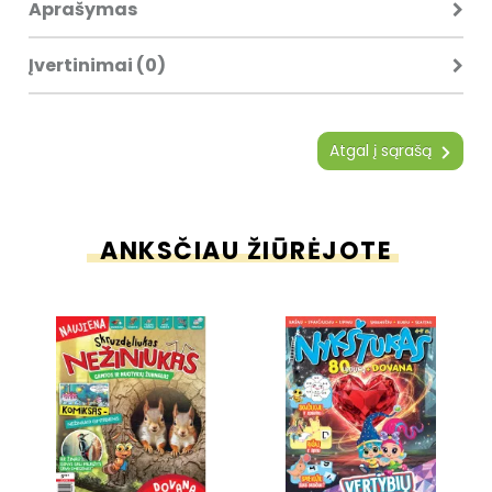
Aprašymas
Įvertinimai (0)
Atgal į sąrašą
ANKSČIAU ŽIŪRĖJOTE