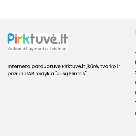
Interneto parduotuvę Pirktuve.lt įkūrė, tvarko ir
prižiūri UAB leidykla "Jūsų Flintas".