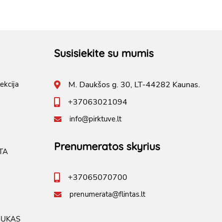
Susisiekite su mumis
ekcija
M. Daukšos g. 30, LT-44282 Kaunas.
+37063021094
info@pirktuve.lt
Prenumeratos skyrius
TA
+37065070700
prenumerata@flintas.lt
IUKAS