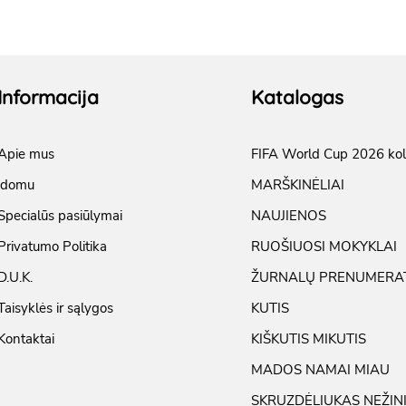
Informacija
Katalogas
Apie mus
FIFA World Cup 2026 kol
įdomu
MARŠKINĖLIAI
Specialūs pasiūlymai
NAUJIENOS
Privatumo Politika
RUOŠIUOSI MOKYKLAI
D.U.K.
ŽURNALŲ PRENUMERA
Taisyklės ir sąlygos
KUTIS
Kontaktai
KIŠKUTIS MIKUTIS
MADOS NAMAI MIAU
SKRUZDĖLIUKAS NEŽIN