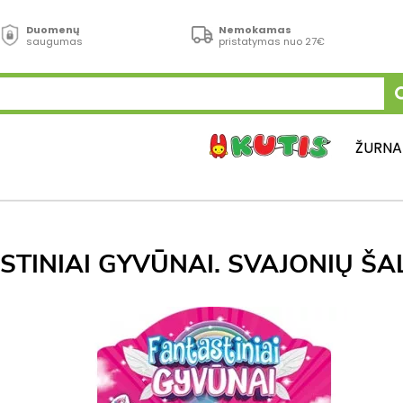
Duomenų
Nemokamas
saugumas
pristatymas nuo 27€
ŽURNA
STINIAI GYVŪNAI. SVAJONIŲ ŠAL