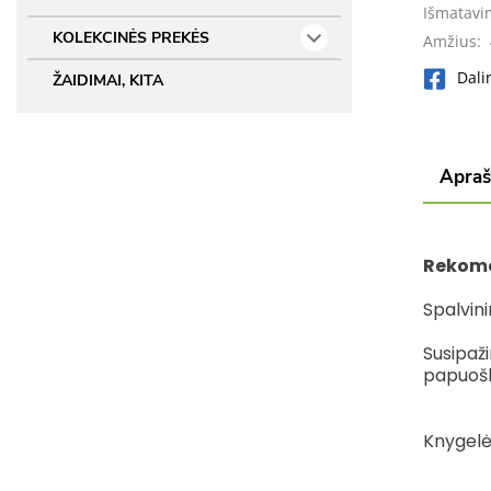
Išmatavi
KOLEKCINĖS PREKĖS
Amžius:
Dali
ŽAIDIMAI, KITA
Apra
Rekome
Spalvin
Susipaži
papuošk 
Knygelė