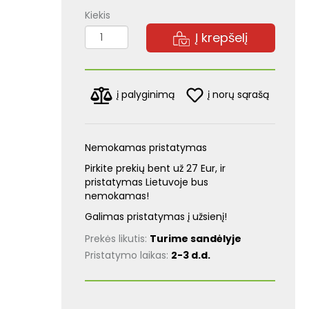
Kiekis
Į krepšelį
į norų sąrašą
į palyginimą
Nemokamas pristatymas
Pirkite prekių bent už 27 Eur, ir
pristatymas Lietuvoje bus
nemokamas!
Galimas pristatymas į užsienį!
Prekės likutis:
Turime sandėlyje
Pristatymo laikas:
2-3 d.d.