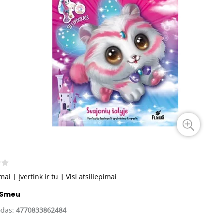
imai
|
Įvertink ir tu
|
Visi atsiliepimai
 Smeu
odas:
4770833862484