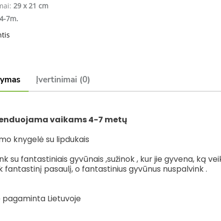
mai:
29 x 21 cm
4-7m.
ntis
šymas
Įvertinimai (0)
nduojama vaikams 4-7 metų
imo knygelė su lipdukais
nk su fantastiniais gyvūnais ,sužinok , kur jie gyvena, ką vei
fantastinį pasaulį, o fantastinius gyvūnus nuspalvink .
 pagaminta Lietuvoje