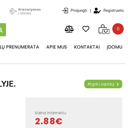
Pristatymas
Prisijungti
|
Registruotis
į užsienį
0
LŲ PRENUMERATA
APIE MUS
KONTAKTAI
ĮDOMU
YJE.
Atgal į sąrašą
Kaina internetu:
2.88€