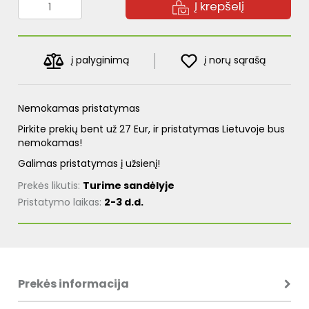
Į krepšelį
į palyginimą
į norų sąrašą
Nemokamas pristatymas
Pirkite prekių bent už 27 Eur, ir pristatymas Lietuvoje bus
nemokamas!
Galimas pristatymas į užsienį!
Prekės likutis:
Turime sandėlyje
Pristatymo laikas:
2-3 d.d.
Prekės informacija