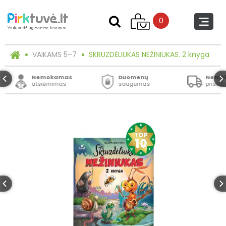
0
VAIKAMS 5–7
SKRUZDĖLIUKAS NEŽINIUKAS. 2 knyga
Nemokamas
Duomenų
Nemo
atsiėmimas
saugumas
prista