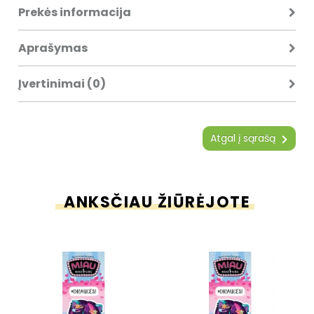
Prekės informacija
Aprašymas
Įvertinimai (0)
Atgal į sąrašą
ANKSČIAU ŽIŪRĖJOTE