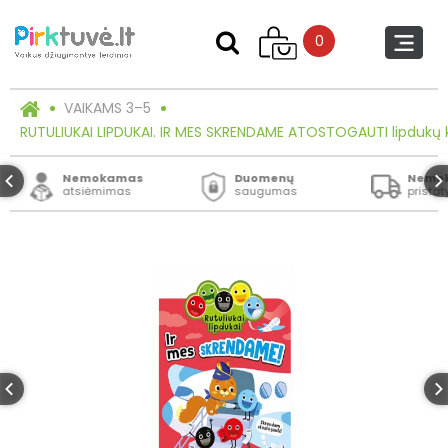
0
VAIKAMS 3–5
RUTULIUKAI LIPDUKAI. IR MES SKRENDAME ATOSTOGAUTI lipdukų 
Nemokamas
Duomenų
Nemo
atsiėmimas
saugumas
prista