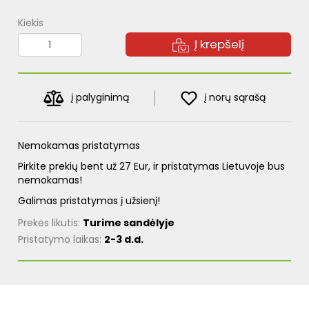
Kiekis
Į krepšelį
į palyginimą
į norų sąrašą
Nemokamas pristatymas
Pirkite prekių bent už 27 Eur, ir pristatymas Lietuvoje bus
nemokamas!
Galimas pristatymas į užsienį!
Prekės likutis:
Turime sandėlyje
Pristatymo laikas:
2-3 d.d.