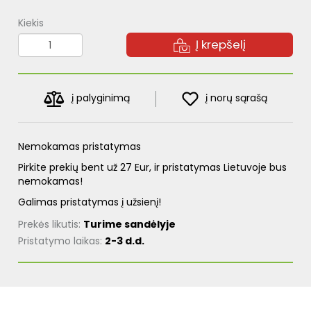
Kiekis
Į krepšelį
į palyginimą
į norų sąrašą
Nemokamas pristatymas
Pirkite prekių bent už 27 Eur, ir pristatymas Lietuvoje bus
nemokamas!
Galimas pristatymas į užsienį!
Prekės likutis:
Turime sandėlyje
Pristatymo laikas:
2-3 d.d.