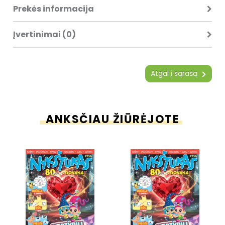
Prekės informacija
Įvertinimai (0)
Atgal į sąrašą
ANKSČIAU ŽIŪRĖJOTE