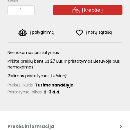
Kiekis
Į krepšelį
į palyginimą
į norų sąrašą
Nemokamas pristatymas
Pirkite prekių bent už 27 Eur, ir pristatymas Lietuvoje bus
nemokamas!
Galimas pristatymas į užsienį!
Prekės likutis:
Turime sandėlyje
Pristatymo laikas:
2-3 d.d.
Prekės informacija