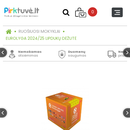
0
RUOŠIUOSI MOKYKLAI
EUROLYGA 2024/25 LIPDUKŲ DĖŽUTĖ
Nemokamas
Duomenų
Nemo
atsiėmimas
saugumas
prista