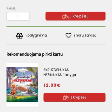
Kiekis
Į krepšelį
į palyginimą
į norų sąrašą
Rekomenduojama pirkti kartu
SKRUZDĖLIUKAS
NEŽINIUKAS. 1 knyga
12.99€
Į krepšelį