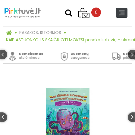
0
PASAKOS, ISTORIJOS
KAIP AŠTUONKOJIS SKAIČIUOTI MOKĖSI pasaka lietuvių - ukrain
Nemokamas
Duomenų
Nemo
atsiėmimas
saugumas
prista