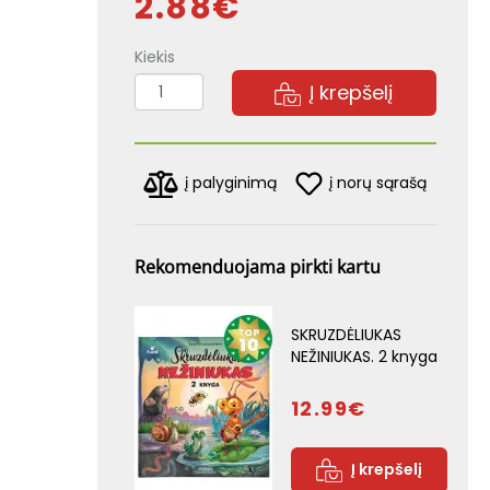
2.88€
Kiekis
Į krepšelį
į norų sąrašą
į palyginimą
Rekomenduojama pirkti kartu
SKRUZDĖLIUKAS
NEŽINIUKAS. 2 knyga
12.99€
Į krepšelį