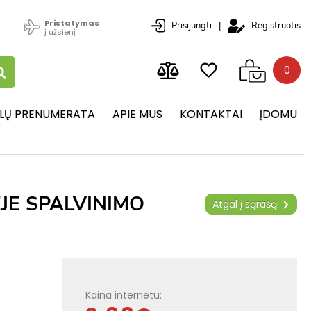
Pristatymas
Prisijungti
|
Registruotis
į užsienį
0
LŲ PRENUMERATA
APIE MUS
KONTAKTAI
ĮDOMU
JE SPALVINIMO
Atgal į sąrašą
Kaina internetu: