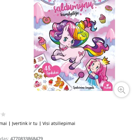
imai
|
Įvertink ir tu
|
Visi atsiliepimai
odas:
4770833868479