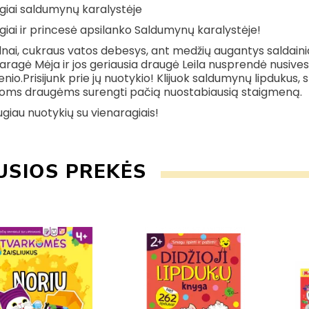
giai
saldumynų karalystėje
giai ir princesė apsilanko Saldumynų karalystėje!
lnai, cukraus vatos debesys, ant medžių augantys saldainia
aragė Mėja ir jos geriausia draugė Leila nusprendė nusives
nio.Prisijunk prie jų nuotykio! Klijuok saldumynų lipdukus
ioms draugėms surengti pačią nuostabiausią staigmeną.
giau nuotykių su vienaragiais!
USIOS PREKĖS