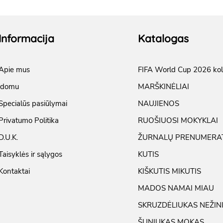
Informacija
Katalogas
Apie mus
FIFA World Cup 2026 kol
įdomu
MARŠKINĖLIAI
Specialūs pasiūlymai
NAUJIENOS
Privatumo Politika
RUOŠIUOSI MOKYKLAI
D.U.K.
ŽURNALŲ PRENUMERA
Taisyklės ir sąlygos
KUTIS
Kontaktai
KIŠKUTIS MIKUTIS
MADOS NAMAI MIAU
SKRUZDĖLIUKAS NEŽIN
ŠUNIUKAS MOKAS