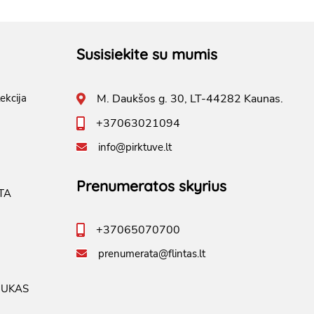
Susisiekite su mumis
ekcija
M. Daukšos g. 30, LT-44282 Kaunas.
+37063021094
info@pirktuve.lt
Prenumeratos skyrius
TA
+37065070700
prenumerata@flintas.lt
IUKAS