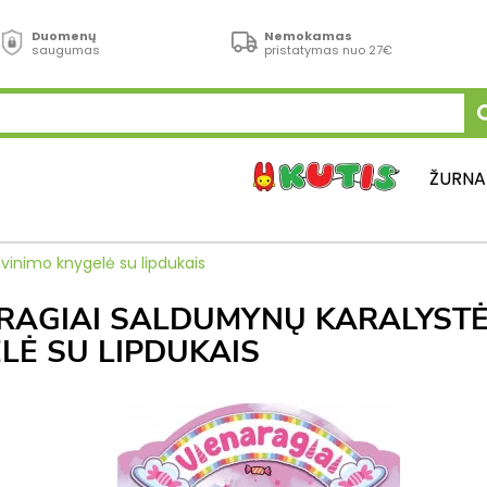
Duomenų
Nemokamas
saugumas
pristatymas nuo 27€
ŽURNA
inimo knygelė su lipdukais
RAGIAI SALDUMYNŲ KARALYSTĖ
LĖ SU LIPDUKAIS