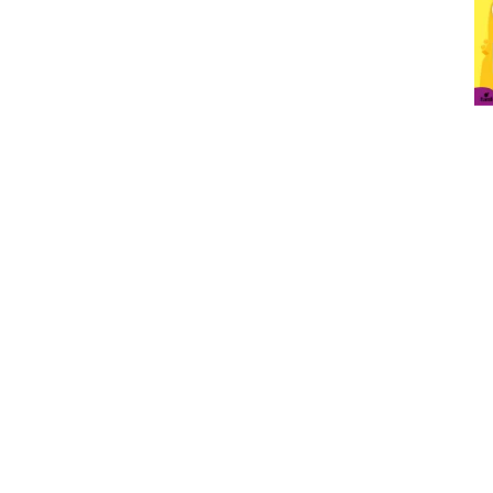
DIDŽIOJI
RINKINYS 100
LIPDUKŲ KNYGA.
UŽDUOČIŲ
ZOOLOGIJOS
TRIMEČIUI /
SODAS
DIDŽIOJI
LIPDUKŲ KNYGA
5.99€
MIŠKE
11.55€