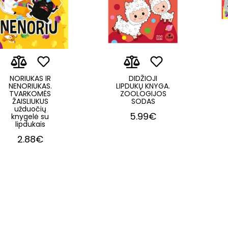
NORIUKAS IR
DIDŽIOJI
NENORIUKAS.
LIPDUKŲ KNYGA.
TVARKOMĖS
ZOOLOGIJOS
ŽAISLIUKUS
SODAS
užduočių
5.99€
knygelė su
lipdukais
2.88€