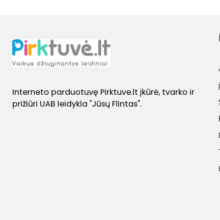
Interneto parduotuvę Pirktuve.lt įkūrė, tvarko ir
prižiūri UAB leidykla "Jūsų Flintas".