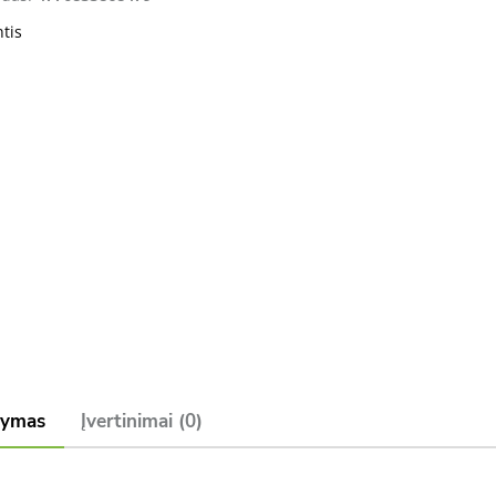
ntis
šymas
Įvertinimai (0)