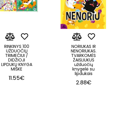
RINKINYS 100
NORIUKAS IR
UŽDUOČIŲ
NENORIUKAS.
TRIMEČIUI /
TVARKOMĖS
DIDŽIOJI
ŽAISLIUKUS
LIPDUKŲ KNYGA
užduočių
MIŠKE
knygelė su
lipdukais
11.55€
2.88€