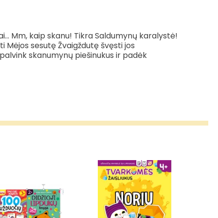
i... Mm, kaip skanu! Tikra Saldumynų karalystė!
ti Mėjos sesutę Žvaigždutę švęsti jos
, spalvink skanumynų piešinukus ir padėk