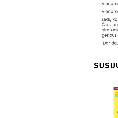
Vienara
Vienara
Ledų ka
Čia vien
gimtadie
geriaus
Dar dau
SUSIJ