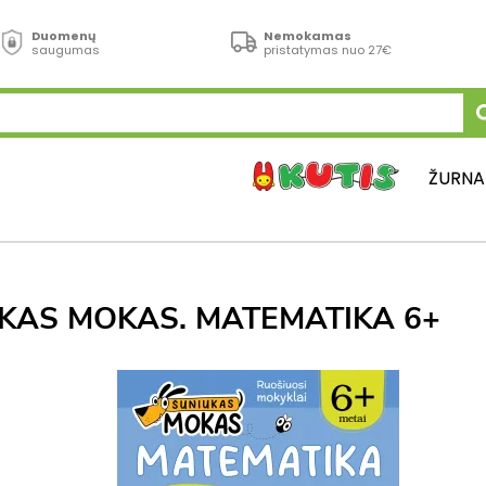
Duomenų
Nemokamas
saugumas
pristatymas nuo 27€
ŽURNA
KAS MOKAS. MATEMATIKA 6+