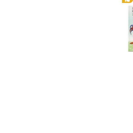
SMEGENŲ
RAŠYK.VALYK.KARTOK
MANKŠTA. 100
RAIDĖS
UŽDUOČIŲ SU
/SKAIČIAI/LINIJOS
KIŠKUČIU
RINKINYS SU
MIKUČIU
NUVALOMU
KETURMEČIUI
RAŠIKLIU
5.99€
19.26€