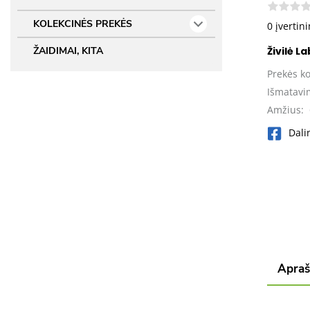
KOLEKCINĖS PREKĖS
0 įvertin
Živilė L
ŽAIDIMAI, KITA
Prekės k
Išmatavi
Amžius:
Dali
Apra