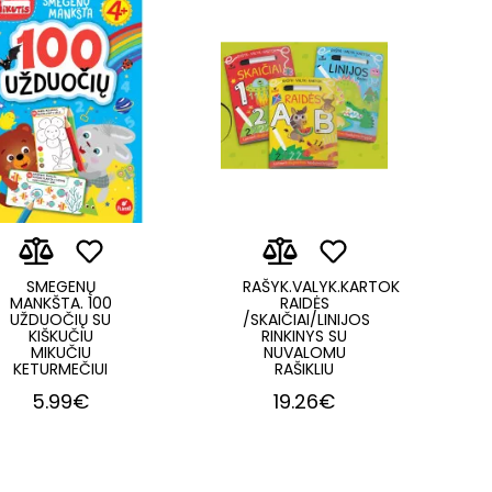
SMEGENŲ
RAŠYK.VALYK.KARTOK
MANKŠTA. 100
RAIDĖS
UŽDUOČIŲ SU
/SKAIČIAI/LINIJOS
KIŠKUČIU
RINKINYS SU
MIKUČIU
NUVALOMU
KETURMEČIUI
RAŠIKLIU
5.99€
19.26€