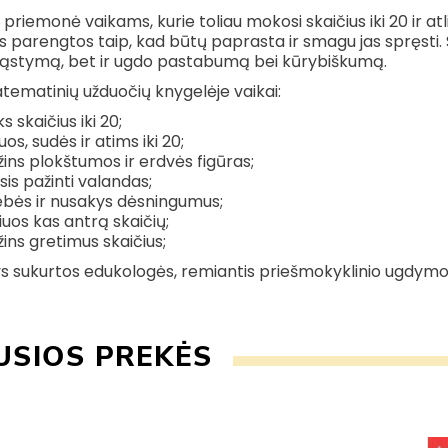
i priemonė vaikams, kurie toliau mokosi skaičius iki 20 ir a
 parengtos taip, kad būtų paprasta ir smagu jas spręsti. S
mąstymą, bet ir ugdo pastabumą bei kūrybiškumą.
atematinių užduočių knygelėje vaikai:
s skaičius iki 20;
os, sudės ir atims iki 20;
ins plokštumos ir erdvės figūras;
is pažinti valandas;
ebės ir nusakys dėsningumus;
iuos kas antrą skaičių;
ins gretimus skaičius;
s sukurtos edukologės, remiantis priešmokyklinio ugdym
USIOS PREKĖS