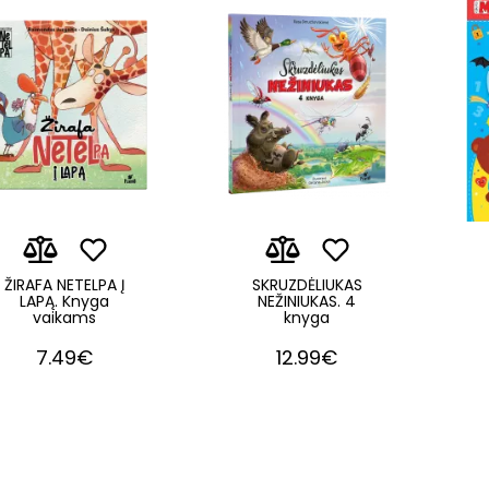
ŽIRAFA NETELPA Į
SKRUZDĖLIUKAS
LAPĄ. Knyga
NEŽINIUKAS. 4
vaikams
knyga
7.49€
12.99€