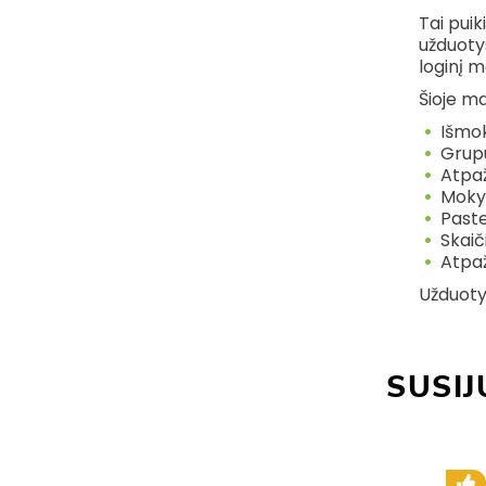
Tai puik
užduotys
loginį 
Šioje m
Išmok
Grupu
Atpaž
Mokys
Past
Skaič
Atpaž
Užduoty
SUSIJ