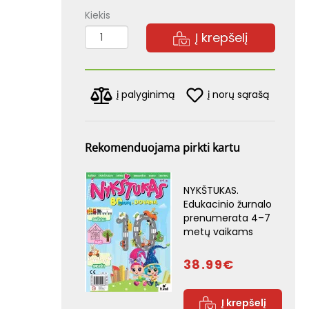
Kiekis
Į krepšelį
į norų sąrašą
į palyginimą
Rekomenduojama pirkti kartu
NYKŠTUKAS.
Edukacinio žurnalo
prenumerata 4–7
metų vaikams
38.99€
Į krepšelį