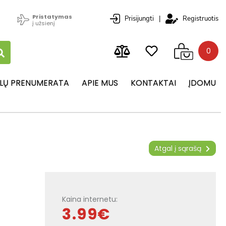
Pristatymas
Prisijungti
|
Registruotis
į užsienį
0
LŲ PRENUMERATA
APIE MUS
KONTAKTAI
ĮDOMU
Atgal į sąrašą
Kaina internetu:
3.99€