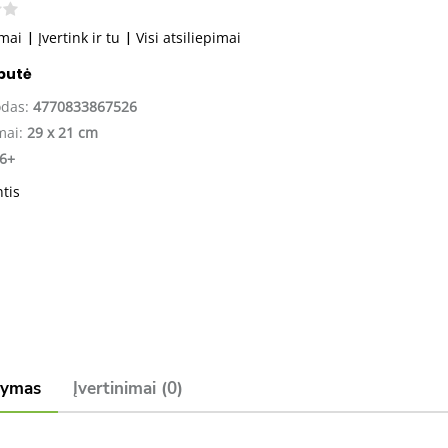
imai
|
Įvertink ir tu
|
Visi atsiliepimai
abutė
odas:
4770833867526
mai:
29 x 21 cm
6+
ntis
šymas
Įvertinimai (0)