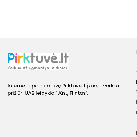
Interneto parduotuvę Pirktuve.lt įkūrė, tvarko ir
prižiūri UAB leidykla "Jūsų Flintas".