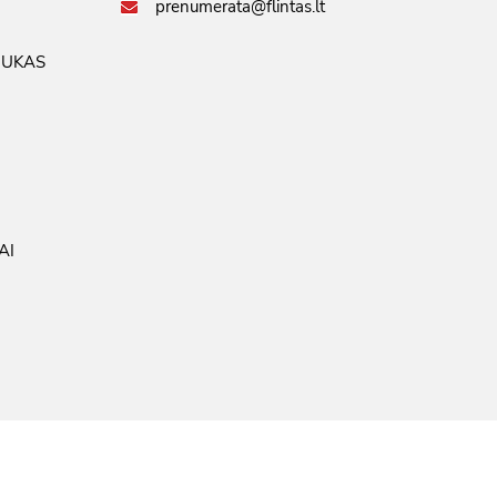
prenumerata@flintas.lt
IUKAS
AI