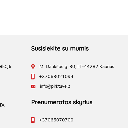
Susisiekite su mumis
ekcija
M. Daukšos g. 30, LT-44282 Kaunas.
+37063021094
info@pirktuve.lt
Prenumeratos skyrius
TA
+37065070700