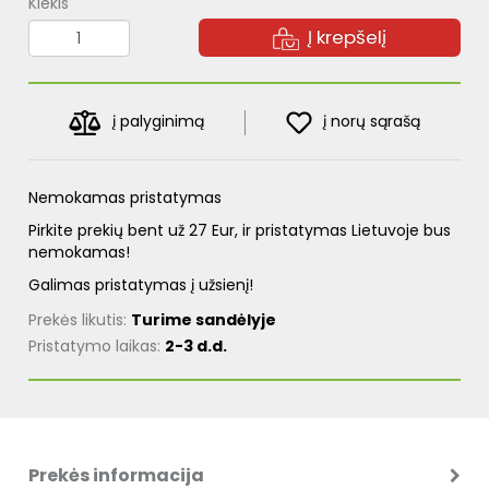
Kiekis
Į krepšelį
į palyginimą
į norų sąrašą
Nemokamas pristatymas
Pirkite prekių bent už 27 Eur, ir pristatymas Lietuvoje bus
nemokamas!
Galimas pristatymas į užsienį!
Prekės likutis:
Turime sandėlyje
Pristatymo laikas:
2-3 d.d.
Prekės informacija