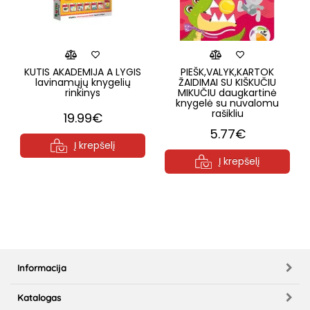
KUTIS AKADEMIJA A LYGIS
PIEŠK,VALYK,KARTOK
lavinamųjų knygelių
ŽAIDIMAI SU KIŠKUČIU
rinkinys
MIKUČIU daugkartinė
knygelė su nuvalomu
rašikliu
19.99€
5.77€
Į krepšelį
Į krepšelį
Informacija
Katalogas