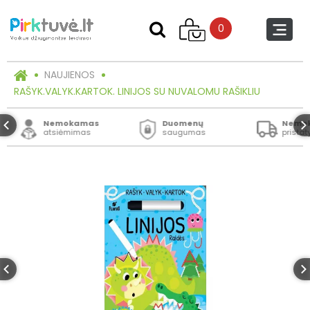
0
NAUJIENOS
RAŠYK.VALYK.KARTOK. LINIJOS SU NUVALOMU RAŠIKLIU
Nemokamas
Duomenų
Nemo
atsiėmimas
saugumas
prista