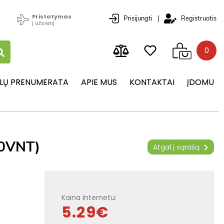
Pristatymas
Prisijungti
|
Registruotis
į užsienį
0
LŲ PRENUMERATA
APIE MUS
KONTAKTAI
ĮDOMU
10VNT)
Atgal į sąrašą
Kaina internetu:
5.29€