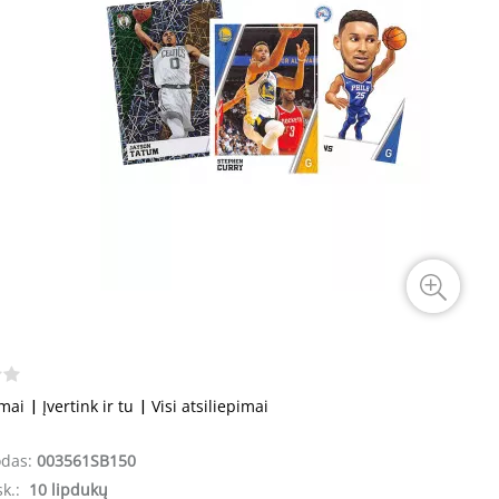
imai
|
Įvertink ir tu
|
Visi atsiliepimai
odas:
003561SB150
sk.:
10 lipdukų