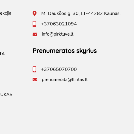
ekcija
M. Daukšos g. 30, LT-44282 Kaunas.
+37063021094
info@pirktuve.lt
Prenumeratos skyrius
TA
+37065070700
prenumerata@flintas.lt
IUKAS