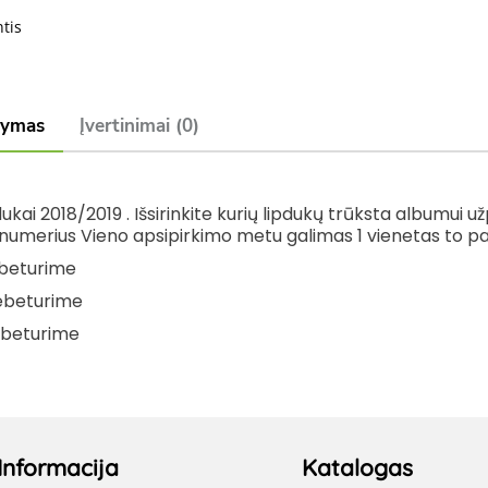
ntis
šymas
Įvertinimai (0)
ukai 2018/2019 . Išsirinkite kurių lipdukų trūksta albumui 
 numerius Vieno apsipirkimo metu galimas 1 vienetas to p
beturime
ebeturime
ebeturime
Informacija
Katalogas