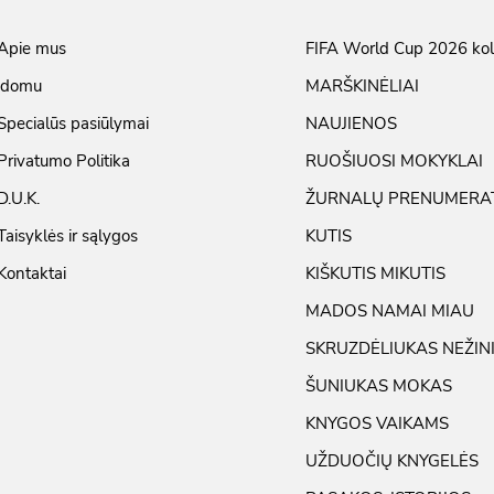
Apie mus
FIFA World Cup 2026 kol
įdomu
MARŠKINĖLIAI
Specialūs pasiūlymai
NAUJIENOS
Privatumo Politika
RUOŠIUOSI MOKYKLAI
D.U.K.
ŽURNALŲ PRENUMERA
Taisyklės ir sąlygos
KUTIS
Kontaktai
KIŠKUTIS MIKUTIS
MADOS NAMAI MIAU
SKRUZDĖLIUKAS NEŽIN
ŠUNIUKAS MOKAS
KNYGOS VAIKAMS
UŽDUOČIŲ KNYGELĖS