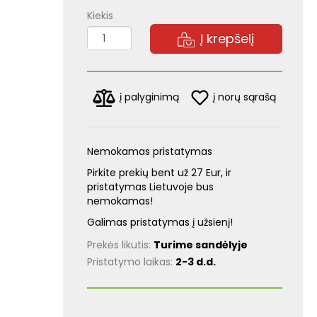
Kiekis
Į krepšelį
į norų sąrašą
į palyginimą
Nemokamas pristatymas
Pirkite prekių bent už 27 Eur, ir
pristatymas Lietuvoje bus
nemokamas!
Galimas pristatymas į užsienį!
Prekės likutis:
Turime sandėlyje
Pristatymo laikas:
2-3 d.d.