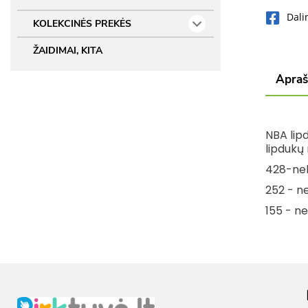
Dali
KOLEKCINĖS PREKĖS
ŽAIDIMAI, KITA
Apra
NBA lipd
lipdukų
428-ne
252 - n
155 - n