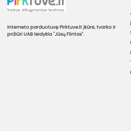
Interneto parduotuvę Pirktuve.lt įkūrė, tvarko ir
prižiūri UAB leidykla "Jūsų Flintas".