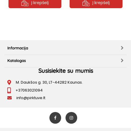
Į krepšelį
Į krepšelį
Informacija
Katalogas
Susisiekite su mumis
M. Daukšos g. 30, LT-44282 Kaunas.
+37063021094
info@pirktuve.lt