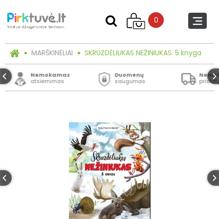
0
MARŠKINĖLIAI
SKRUZDĖLIUKAS NEŽINIUKAS. 5 knyga
Nemokamas
Duomenų
Nemo
atsiėmimas
saugumas
prista