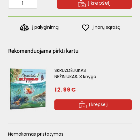
Į krepšelį
į palyginimą
į norų sąrašą
Rekomenduojama pirkti kartu
SKRUZDĖLIUKAS
NEŽINIUKAS. 3 knyga
12.99€
Į krepšelį
Nemokamas pristatymas