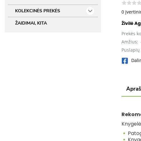
KOLEKCINĖS PREKĖS
0 įvertin
Živilė A
ŽAIDIMAI, KITA
Prekės k
Amžius:
Puslapių 
Dali
Apra
Rekom
Knygelė
Patog
Knyge