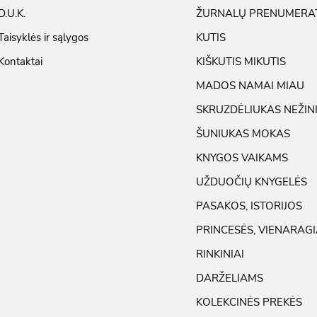
D.U.K.
ŽURNALŲ PRENUMERA
Taisyklės ir sąlygos
KUTIS
Kontaktai
KIŠKUTIS MIKUTIS
MADOS NAMAI MIAU
SKRUZDĖLIUKAS NEŽIN
ŠUNIUKAS MOKAS
KNYGOS VAIKAMS
UŽDUOČIŲ KNYGELĖS
PASAKOS, ISTORIJOS
PRINCESĖS, VIENARAGI
RINKINIAI
DARŽELIAMS
KOLEKCINĖS PREKĖS