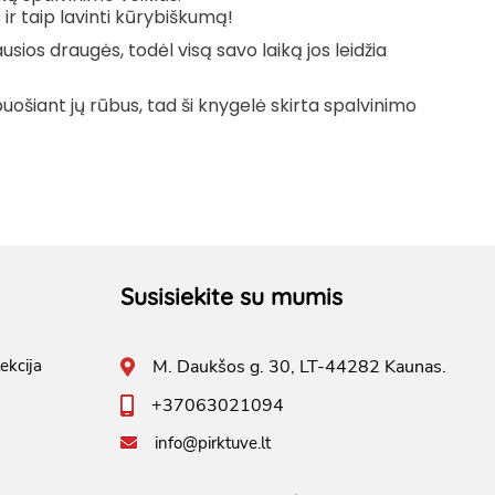
ir taip lavinti kūrybiškumą
!
sios draugės, todėl visą savo laiką jos leidžia
iant jų rūbus, tad ši knygelė skirta spalvinimo
Susisiekite su mumis
ekcija
M. Daukšos g. 30, LT-44282 Kaunas.
+37063021094
info@pirktuve.lt