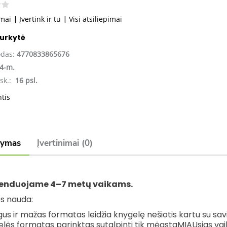
imai
|
Įvertink ir tu
|
Visi atsiliepimai
gurkytė
odas:
4770833865676
4-m.
sk.:
16 psl.
ntis
šymas
Įvertinimai (0)
enduojame
4
–7 metų vaikams.
s nauda:
us ir mažas formatas leidžia knygelę nešiotis kartu su sav
lės formatas parinktas sutalpinti tik mėgstaMIAUsias vaik