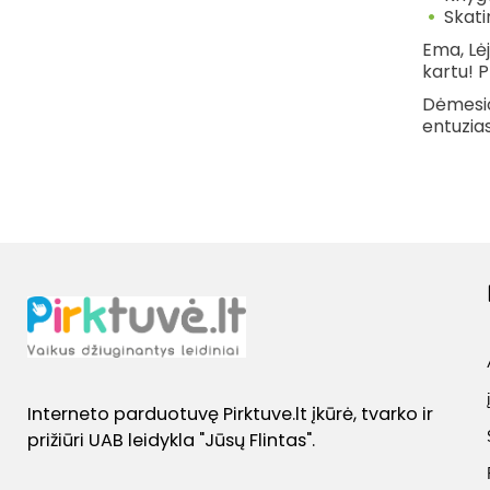
Skati
Ema, Lėj
kartu
!
P
Dėmesi
entuzia
Interneto parduotuvę Pirktuve.lt įkūrė, tvarko ir
prižiūri UAB leidykla "Jūsų Flintas".