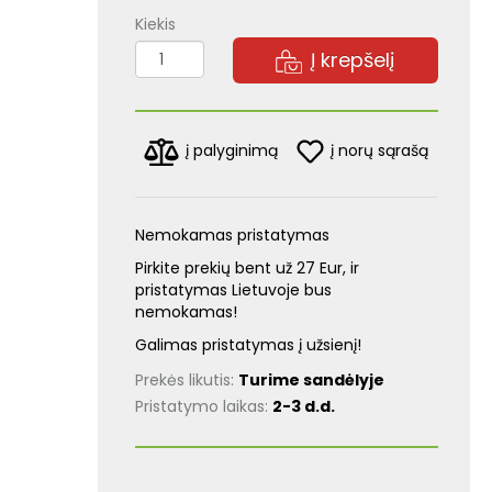
Kiekis
Į krepšelį
į norų sąrašą
į palyginimą
Nemokamas pristatymas
Pirkite prekių bent už 27 Eur, ir
pristatymas Lietuvoje bus
nemokamas!
Galimas pristatymas į užsienį!
Prekės likutis:
Turime sandėlyje
Pristatymo laikas:
2-3 d.d.