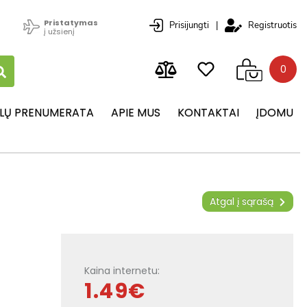
Pristatymas
Prisijungti
|
Registruotis
į užsienį
0
LŲ PRENUMERATA
APIE MUS
KONTAKTAI
ĮDOMU
Atgal į sąrašą
Kaina internetu:
1.49€