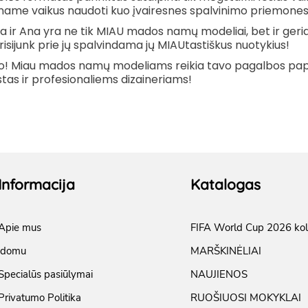
name vaikus naudoti kuo įvairesnes spalvinimo priemones 
a ir Ana yra ne tik MIAU mados namų modeliai, bet ir geriau
risijunk prie jų spalvindama jų MIAUtastiškus nuotykius
!
o
!
Miau mados namų modeliams reikia tavo pagalbos papuoš
stas ir profesionaliems dizaineriams
!
Informacija
Katalogas
Apie mus
FIFA World Cup 2026 kol
įdomu
MARŠKINĖLIAI
Specialūs pasiūlymai
NAUJIENOS
Privatumo Politika
RUOŠIUOSI MOKYKLAI