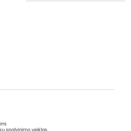
imi.
ų spalvinimo veiklas.