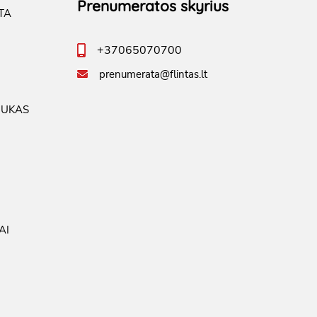
Prenumeratos skyrius
TA
+37065070700
prenumerata@flintas.lt
IUKAS
AI