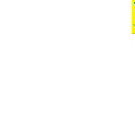
AŠ TAVO
SUMANUS
LĖLIUKAS. DIENELĖ
MAŽYLIS.
SODYBOS
GYVENTOJAI
paveikslėlių
3.49€
knygelė
3.17€