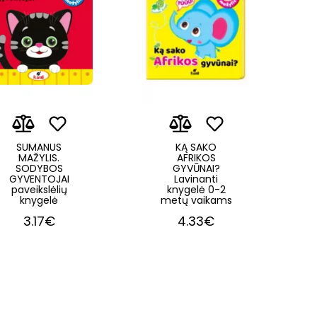
SUMANUS
KĄ SAKO
MAŽYLIS.
AFRIKOS
SODYBOS
GYVŪNAI?
GYVENTOJAI
Lavinanti
paveikslėlių
knygelė 0-2
knygelė
metų vaikams
3.17€
4.33€