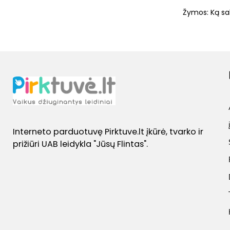
Žymos:
Ką sa
Interneto parduotuvę Pirktuve.lt įkūrė, tvarko ir
prižiūri UAB leidykla "Jūsų Flintas".