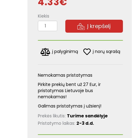
4.33€
Kiekis
Į krepšelį
į norų sąrašą
į palyginimą
Nemokamas pristatymas
Pirkite prekių bent už 27 Eur, ir
pristatymas Lietuvoje bus
nemokamas!
Galimas pristatymas į užsienį!
Prekės likutis:
Turime sandėlyje
Pristatymo laikas:
2-3 d.d.