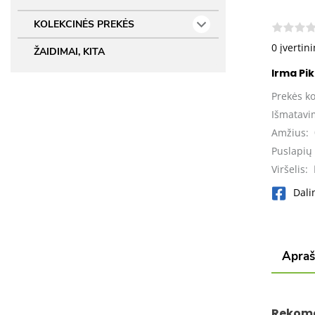
KOLEKCINĖS PREKĖS
0 įvertin
ŽAIDIMAI, KITA
Irma Pi
Prekės k
Išmatavi
Amžius:
Puslapių 
Viršelis:
Dali
Apra
Rekom