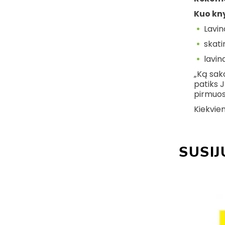
Kuo kn
Lavin
skati
lavin
„Ką sako
patiks 
pirmuosi
Kiekvien
SUSIJ