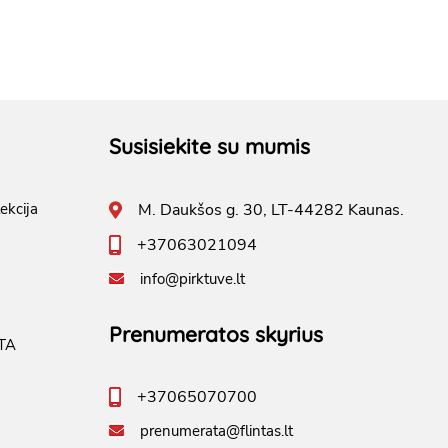
Susisiekite su mumis
ekcija
M. Daukšos g. 30, LT-44282 Kaunas.
+37063021094
info@pirktuve.lt
Prenumeratos skyrius
TA
+37065070700
prenumerata@flintas.lt