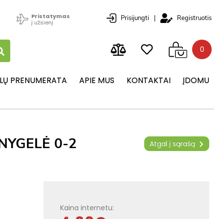
Pristatymas
Prisijungti
|
Registruotis
į užsienį
0
LŲ PRENUMERATA
APIE MUS
KONTAKTAI
ĮDOMU
NYGELĖ 0-2
Atgal į sąrašą
Kaina internetu: