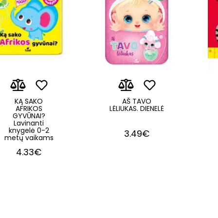
KĄ SAKO
AŠ TAVO
AFRIKOS
LĖLIUKAS. DIENELĖ
GYVŪNAI?
Lavinanti
knygelė 0-2
3.49€
metų vaikams
4.33€