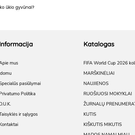
ko ūkio gyvūnai?
Informacija
Katalogas
Apie mus
FIFA World Cup 2026 kol
įdomu
MARŠKINĖLIAI
Specialūs pasiūlymai
NAUJIENOS
Privatumo Politika
RUOŠIUOSI MOKYKLAI
D.U.K.
ŽURNALŲ PRENUMERA
Taisyklės ir sąlygos
KUTIS
Kontaktai
KIŠKUTIS MIKUTIS
MADOS NAMAI MIAU