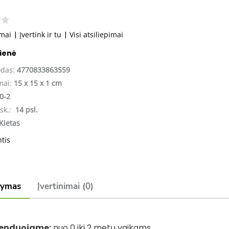
imai
|
Įvertink ir tu
|
Visi atsiliepimai
kienė
odas:
4770833863559
mai:
15 x 15 x 1 cm
0-2
sk.:
14 psl.
Kietas
ntis
šymas
Įvertinimai (0)
enduojame:
nuo 0 iki 2 metų vaikams