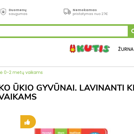
Duomenų
Nemokamas
saugumas
pristatymas nuo 27€
ŽURNA
elė 0-2 metų vaikams
KO ŪKIO GYVŪNAI. LAVINANTI K
VAIKAMS