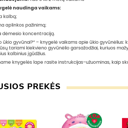
ygelė naudinga vaikams:
a kalbą;
na aplinkos pažinimą;
a dėmesio koncentraciją.
 ūkio gyvūnai?“ – knygelė vaikams apie ūkio gyvūnėlius: kar
Jūsų tariami kiekvieno gyvūnėlio garsažodžiai, kuriuos maž
us kalbinius įgūdžius.
ame knygelės lape rasite instrukcijas–užuominas, kaip ska
USIOS PREKĖS