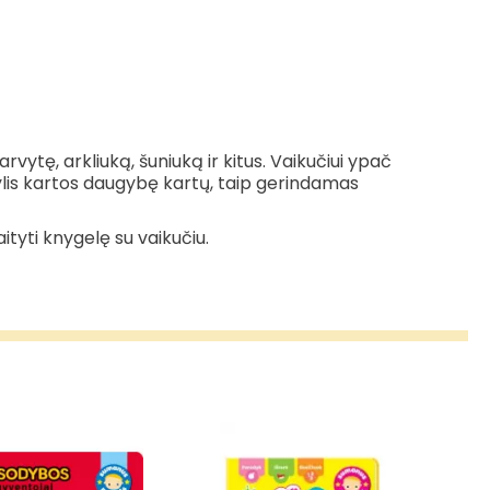
vytę, arkliuką, šuniuką ir kitus. Vaikučiui ypač
ylis kartos daugybę kartų, taip gerindamas
ityti knygelę su vaikučiu.