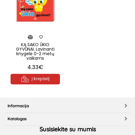
KĄ SAKO ŪKIO
GYVŪNAI. Lavinanti
knygelė 0-2 metų
vaikams
4.33€
Į krepšelį
Informacija
Katalogas
Susisiekite su mumis