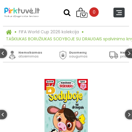
0
FIFA World Cup 2026 kolekcija
TAŠKIUKAS BORUŽIUKAS SODYBOJE SU DRAUGAIS spalvinimo knyg
Nemokamas
Duomenų
Nemo
atsiėmimas
saugumas
prista