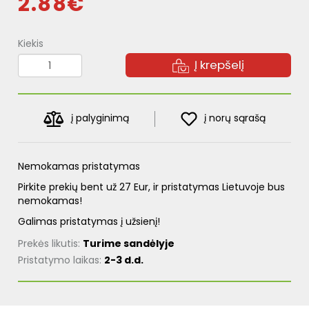
2.88€
Kiekis
Į krepšelį
į palyginimą
į norų sąrašą
Nemokamas pristatymas
Pirkite prekių bent už 27 Eur, ir pristatymas Lietuvoje bus
nemokamas!
Galimas pristatymas į užsienį!
Prekės likutis:
Turime sandėlyje
Pristatymo laikas:
2-3 d.d.