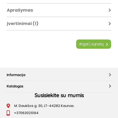
Aprašymas
Įvertinimai (1)
Atgal į sąrašą
Informacija
Katalogas
Susisiekite su mumis
M. Daukšos g. 30, LT-44282 Kaunas.
+37063021094