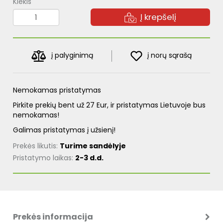
Kiekis
Į krepšelį
į palyginimą
į norų sąrašą
Nemokamas pristatymas
Pirkite prekių bent už 27 Eur, ir pristatymas Lietuvoje bus
nemokamas!
Galimas pristatymas į užsienį!
Prekės likutis:
Turime sandėlyje
Pristatymo laikas:
2-3 d.d.
Prekės informacija