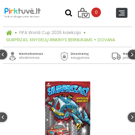
0
FIFA World Cup 2026 kolekcija
SIURPRIZAS. KNYGELIŲ RINKINYS BERNIUKAMS + DOVANA
Nemokamas
Duomenų
Nemo
atsiėmimas
saugumas
prista