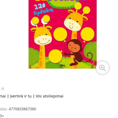
imai
|
Įvertink ir tu
|
Visi atsiliepimai
odas:
4770833867380
3+