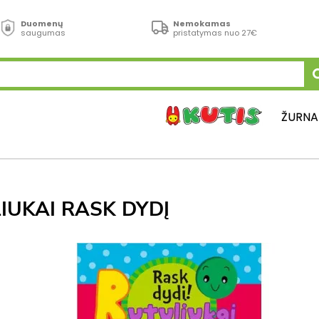
Duomenų
Nemokamas
saugumas
pristatymas nuo 27€
ŽURNA
IUKAI RASK DYDĮ