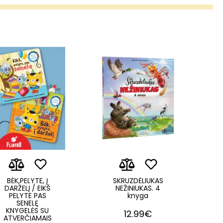
BĖK,PELYTE, Į
SKRUZDĖLIUKAS
DARŽELĮ / EIKŠ
NEŽINIUKAS. 4
PELYTE PAS
knyga
SENELĘ
KNYGELĖS SU
12.99€
ATVERČIAMAIS