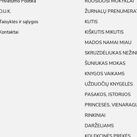
Privatumo Politika
RUOŠIUOSI MOKYKLAI
D.U.K.
ŽURNALŲ PRENUMERA
Taisyklės ir sąlygos
KUTIS
Kontaktai
KIŠKUTIS MIKUTIS
MADOS NAMAI MIAU
SKRUZDĖLIUKAS NEŽIN
ŠUNIUKAS MOKAS
KNYGOS VAIKAMS
UŽDUOČIŲ KNYGELĖS
PASAKOS, ISTORIJOS
PRINCESĖS, VIENARAGI
RINKINIAI
DARŽELIAMS
KOLEKCINĖS PREKĖS