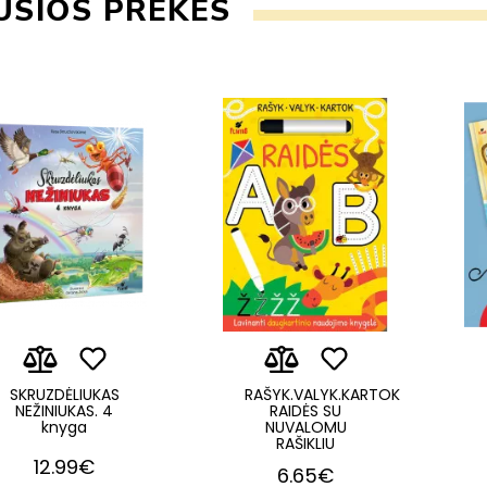
USIOS PREKĖS
SKRUZDĖLIUKAS
RAŠYK.VALYK.KARTOK
NEŽINIUKAS. 4
RAIDĖS SU
knyga
NUVALOMU
RAŠIKLIU
12.99€
6.65€