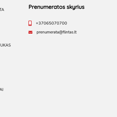
Prenumeratos skyrius
TA
+37065070700
prenumerata@flintas.lt
IUKAS
AI