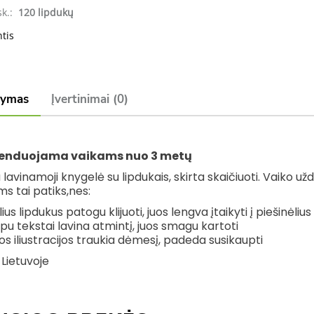
sk.:
120 lipdukų
ntis
šymas
Įvertinimai (0)
nduojama vaikams nuo 3 metų
lavinamoji knygelė su lipdukais, skirta skaičiuoti. Vaiko uždu
s tai patiks,nes:
ius lipdukus patogu klijuoti, juos lengva įtaikyti į piešinėlius
u tekstai lavina atmintį, juos smagu kartoti
os iliustracijos traukia dėmesį, padeda susikaupti
 Lietuvoje