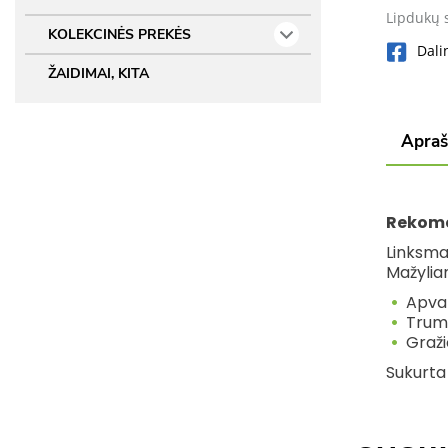
Lipdukų 
KOLEKCINĖS PREKĖS
Dali
ŽAIDIMAI, KITA
Apra
Rekome
Linksma 
Mažyliam
Apval
Trump
Graži
Sukurta