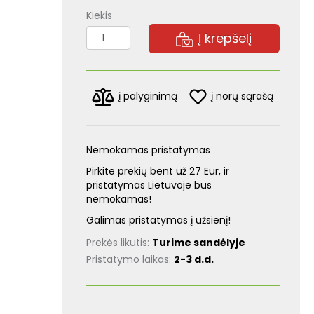
Kiekis
Į krepšelį
į norų sąrašą
į palyginimą
Nemokamas pristatymas
Pirkite prekių bent už 27 Eur, ir
pristatymas Lietuvoje bus
nemokamas!
Galimas pristatymas į užsienį!
Prekės likutis:
Turime sandėlyje
Pristatymo laikas:
2-3 d.d.