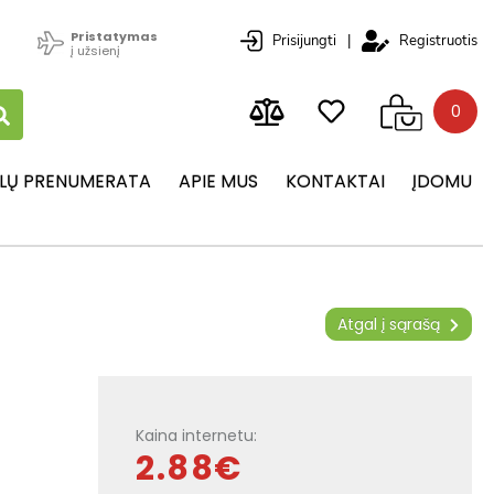
Pristatymas
Prisijungti
|
Registruotis
į užsienį
0
LŲ PRENUMERATA
APIE MUS
KONTAKTAI
ĮDOMU
Atgal į sąrašą
Kaina internetu:
2.88€