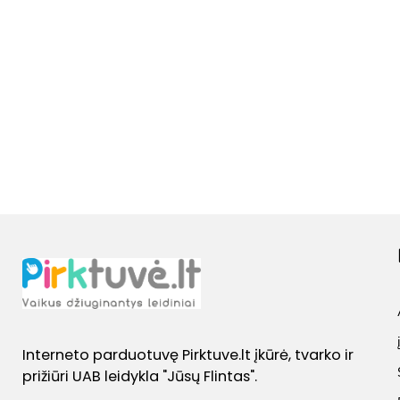
LANGELIAIS
15.40€
Interneto parduotuvę Pirktuve.lt įkūrė, tvarko ir
prižiūri UAB leidykla "Jūsų Flintas".