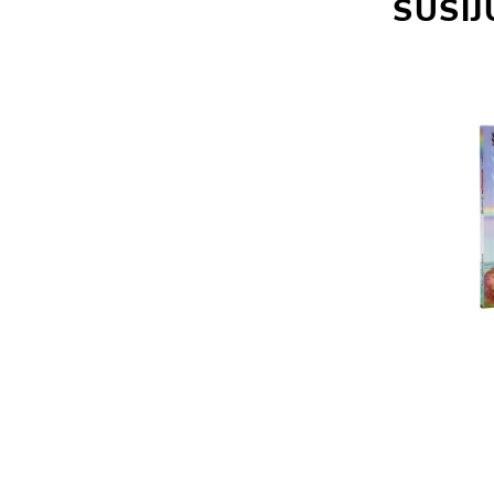
SUSIJ
RAŠYK.VALYK.KARTOK
BĖK,PELYTE, Į
RAIDĖS SU
DARŽELĮ / EIKŠ
NUVALOMU
PELYTE PAS
RAŠIKLIU
SENELĘ
KNYGELĖS SU
6.65€
ATVERČIAMAIS