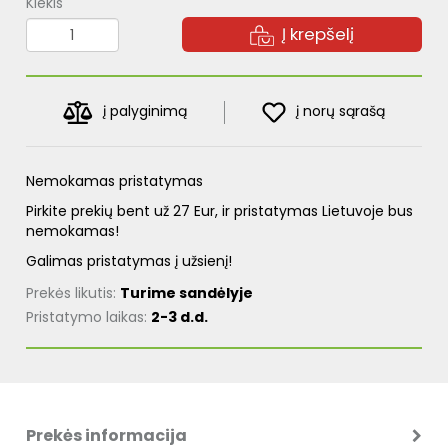
Kiekis
Į krepšelį
į palyginimą
į norų sąrašą
Nemokamas pristatymas
Pirkite prekių bent už 27 Eur, ir pristatymas Lietuvoje bus
nemokamas!
Galimas pristatymas į užsienį!
Prekės likutis:
Turime sandėlyje
Pristatymo laikas:
2-3 d.d.
Prekės informacija