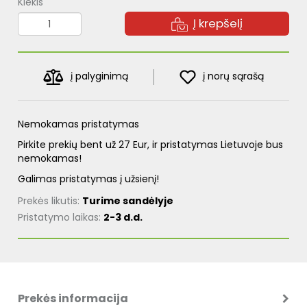
Kiekis
Į krepšelį
į palyginimą
į norų sąrašą
Nemokamas pristatymas
Pirkite prekių bent už 27 Eur, ir pristatymas Lietuvoje bus
nemokamas!
Galimas pristatymas į užsienį!
Prekės likutis:
Turime sandėlyje
Pristatymo laikas:
2-3 d.d.
Prekės informacija