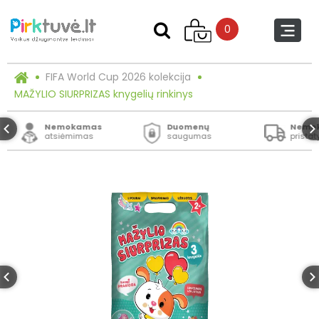
0
FIFA World Cup 2026 kolekcija
MAŽYLIO SIURPRIZAS knygelių rinkinys
Nemokamas
Duomenų
Nemo
atsiėmimas
saugumas
prista