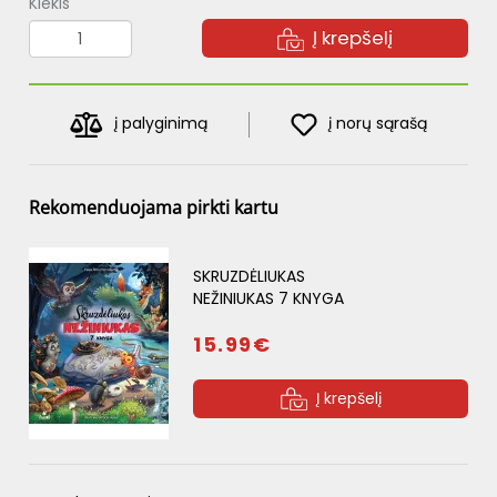
Kiekis
Į krepšelį
į palyginimą
į norų sąrašą
Rekomenduojama pirkti kartu
SKRUZDĖLIUKAS
NEŽINIUKAS 7 KNYGA
15.99€
Į krepšelį