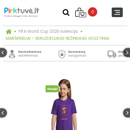
0
FIFA World Cup 2026 kolekcija
MARŠKINĖLIAI - SKRUZDĖLIUKAS NEŽINIUKAS VIOLETINIAI
Nemokamas
Duomenų
Nemo
atsiėmimas
saugumas
prista
Nauja!