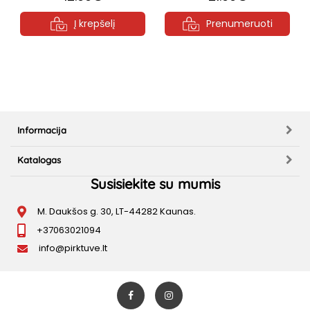
Į krepšelį
Prenumeruoti
Informacija
Katalogas
Susisiekite su mumis
M. Daukšos g. 30, LT-44282 Kaunas.
+37063021094
info@pirktuve.lt