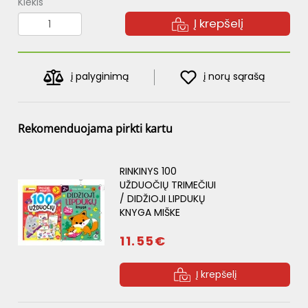
Kiekis
Į krepšelį
į palyginimą
į norų sąrašą
Rekomenduojama pirkti kartu
RINKINYS 100
UŽDUOČIŲ TRIMEČIUI
/ DIDŽIOJI LIPDUKŲ
KNYGA MIŠKE
11.55€
Į krepšelį