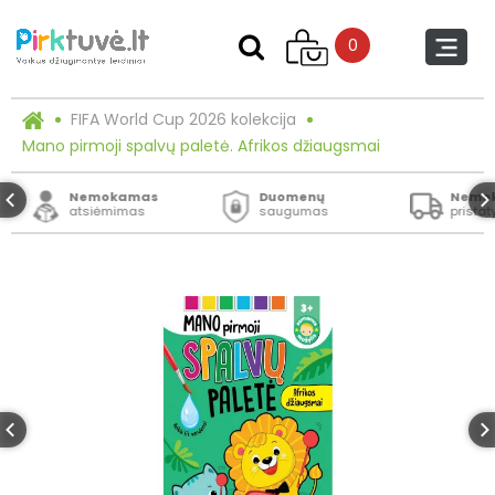
0
FIFA World Cup 2026 kolekcija
Mano pirmoji spalvų paletė. Afrikos džiaugsmai
Nemokamas
Duomenų
Nemo
atsiėmimas
saugumas
prista