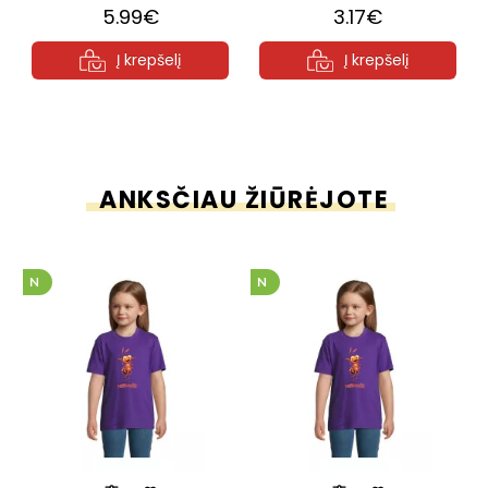
5.99€
3.17€
Į krepšelį
Į krepšelį
ANKSČIAU ŽIŪRĖJOTE