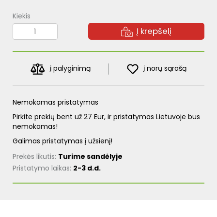
Kiekis
Į krepšelį
į palyginimą
į norų sąrašą
Nemokamas pristatymas
Pirkite prekių bent už 27 Eur, ir pristatymas Lietuvoje bus
nemokamas!
Galimas pristatymas į užsienį!
Prekės likutis:
Turime sandėlyje
Pristatymo laikas:
2-3 d.d.