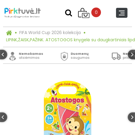
0
FIFA World Cup 2026 kolekcija
LIPINK,ŽAISK,PAŽINK. ATOSTOGOS knygelė su daugkartiniais lipd
Nemokamas
Duomenų
Nemo
atsiėmimas
saugumas
prista