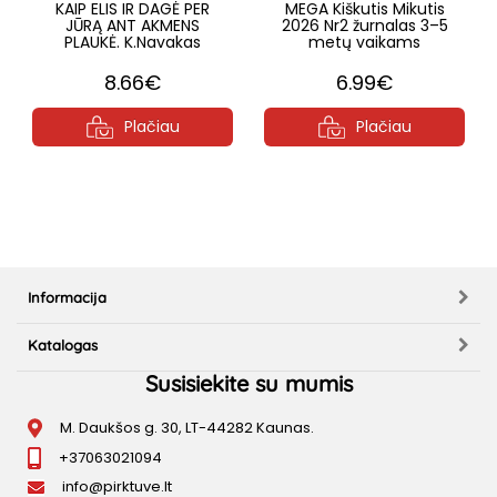
KAIP ELIS IR DAGĖ PER
MEGA Kiškutis Mikutis
JŪRĄ ANT AKMENS
2026 Nr2 žurnalas 3–5
PLAUKĖ. K.Navakas
metų vaikams
8.66€
6.99€
Plačiau
Plačiau
Informacija
Katalogas
Susisiekite su mumis
M. Daukšos g. 30, LT-44282 Kaunas.
+37063021094
info@pirktuve.lt