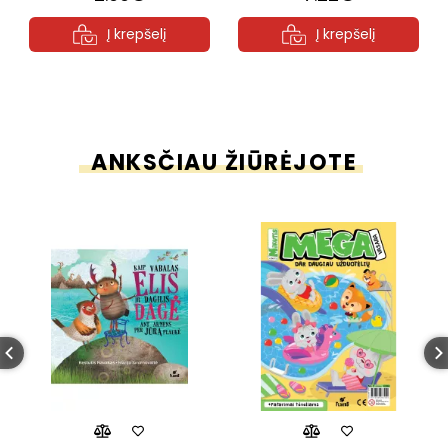
Į krepšelį
Į krepšelį
ANKSČIAU ŽIŪRĖJOTE