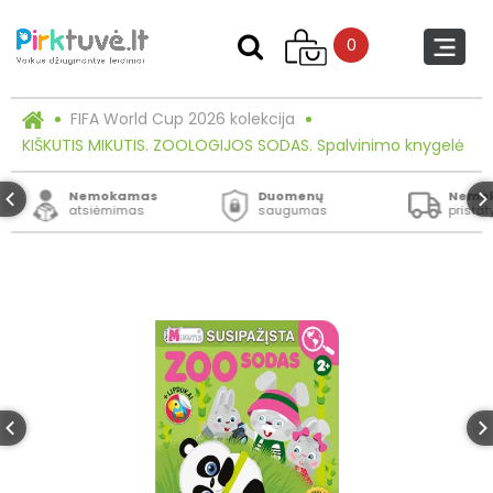
0
FIFA World Cup 2026 kolekcija
KIŠKUTIS MIKUTIS. ZOOLOGIJOS SODAS. Spalvinimo knygelė
Nemokamas
Duomenų
Nemo
atsiėmimas
saugumas
prista