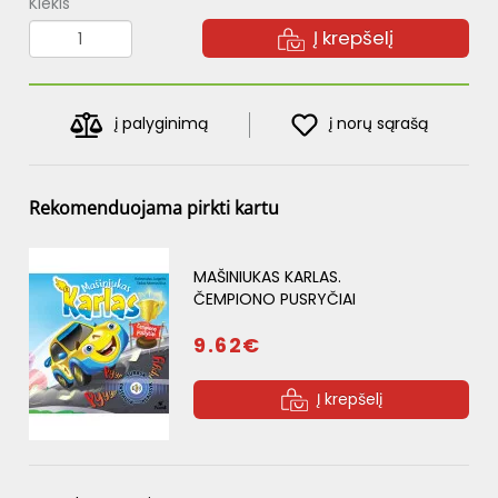
Kiekis
Į krepšelį
į palyginimą
į norų sąrašą
Rekomenduojama pirkti kartu
MAŠINIUKAS KARLAS.
ČEMPIONO PUSRYČIAI
9.62€
Į krepšelį