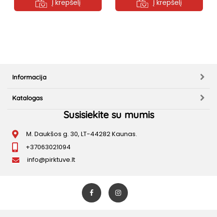
Į krepšelį
Į krepšelį
Informacija
Katalogas
Susisiekite su mumis
M. Daukšos g. 30, LT-44282 Kaunas.
+37063021094
info@pirktuve.lt