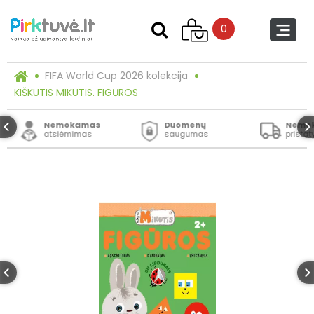
0
FIFA World Cup 2026 kolekcija
KIŠKUTIS MIKUTIS. FIGŪROS
Nemokamas
Duomenų
Nemo
atsiėmimas
saugumas
prista