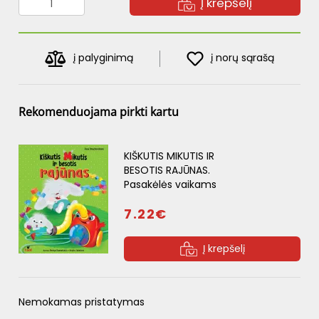
Į krepšelį
į palyginimą
į norų sąrašą
Rekomenduojama pirkti kartu
KIŠKUTIS MIKUTIS IR
BESOTIS RAJŪNAS.
Pasakėlės vaikams
7.22€
Į krepšelį
Nemokamas pristatymas