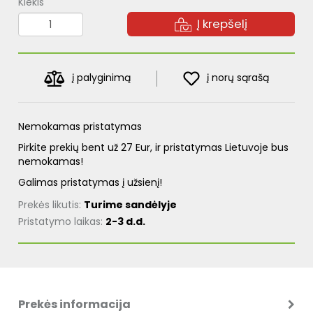
Kiekis
Į krepšelį
į palyginimą
į norų sąrašą
Nemokamas pristatymas
Pirkite prekių bent už 27 Eur, ir pristatymas Lietuvoje bus
nemokamas!
Galimas pristatymas į užsienį!
Prekės likutis:
Turime sandėlyje
Pristatymo laikas:
2-3 d.d.
Prekės informacija