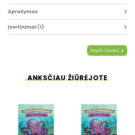
Aprašymas
Įvertinimai (1)
Atgal į sąrašą
ANKSČIAU ŽIŪRĖJOTE