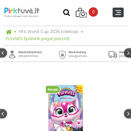
0
FIFA World Cup 2026 kolekcija
FLUVSIES Spalvink pagal pavyzdį
Nemokamas
Duomenų
Nemo
atsiėmimas
saugumas
prista
Nauja!