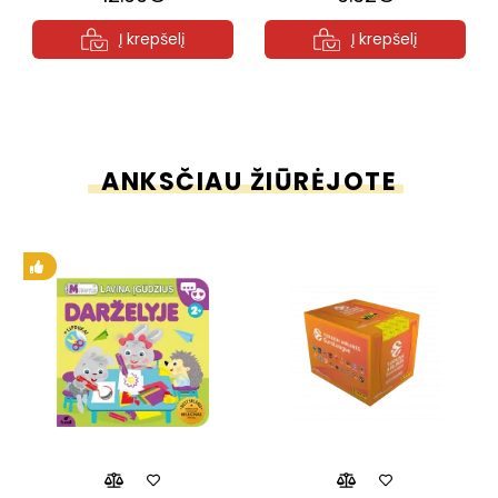
Į krepšelį
Į krepšelį
ANKSČIAU ŽIŪRĖJOTE