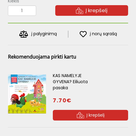
Kiekis
Į krepšelį
į palyginimą
į norų sąrašą
Rekomenduojama pirkti kartu
KAS NAMELYJE
GYVENA? Eiliuota
pasaka
7.70€
Į krepšelį