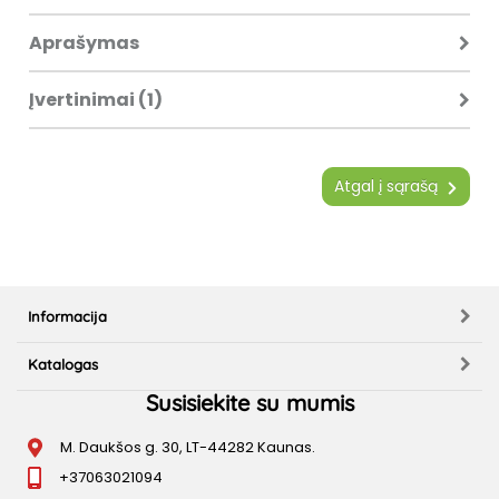
Aprašymas
Įvertinimai (1)
Atgal į sąrašą
Informacija
Katalogas
Susisiekite su mumis
M. Daukšos g. 30, LT-44282 Kaunas.
+37063021094