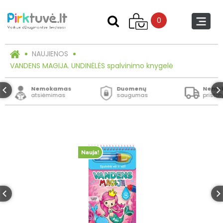
0
NAUJIENOS
VANDENS MAGIJA. UNDINĖLĖS spalvinimo knygelė
Nemokamas
Duomenų
Nemo
atsiėmimas
saugumas
prista
Nauja!