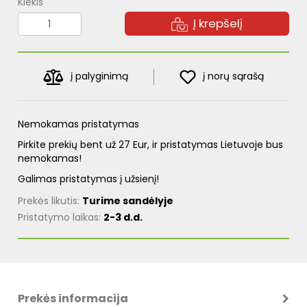
Kiekis
Į krepšelį
į palyginimą
į norų sąrašą
Nemokamas pristatymas
Pirkite prekių bent už 27 Eur, ir pristatymas Lietuvoje bus
nemokamas!
Galimas pristatymas į užsienį!
Prekės likutis:
Turime sandėlyje
Pristatymo laikas:
2-3 d.d.
Prekės informacija