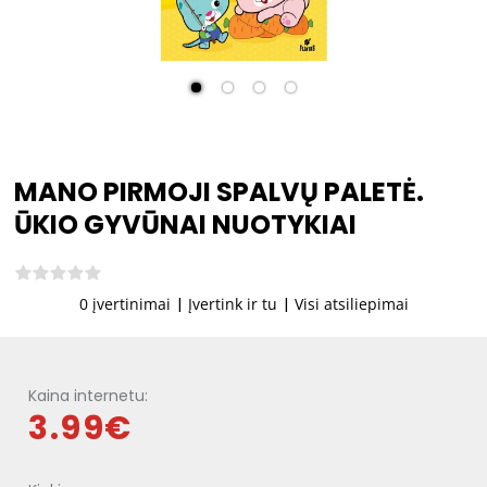
MANO PIRMOJI SPALVŲ PALETĖ.
ŪKIO GYVŪNAI NUOTYKIAI
0 įvertinimai
|
Įvertink ir tu
|
Visi atsiliepimai
Kaina internetu:
3.99€