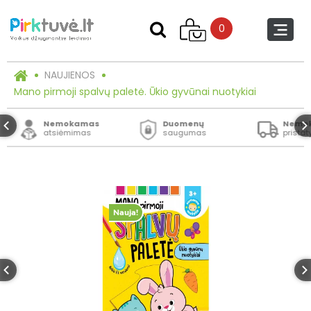
0
NAUJIENOS
Mano pirmoji spalvų paletė. Ūkio gyvūnai nuotykiai
Nemokamas
Duomenų
Nemo
atsiėmimas
saugumas
prista
Nauja!