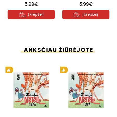
5.99€
5.99€
Į krepšelį
Į krepšelį
ANKSČIAU ŽIŪRĖJOTE