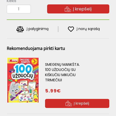
Kiekis
Į krepšelį
į palyginimą
į norų sąrašą
Rekomenduojama pirkti kartu
SMEGENŲ MANKŠTA.
100 UŽDUOČIŲ SU
KIŠKUČIU MIKUČIU
TRIMEČIUI
5.99€
Į krepšelį