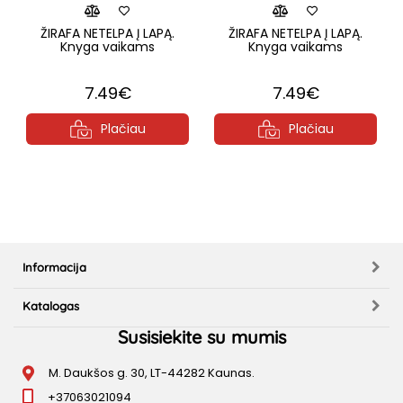
ŽIRAFA NETELPA Į LAPĄ.
ŽIRAFA NETELPA Į LAPĄ.
Knyga vaikams
Knyga vaikams
7.49€
7.49€
Plačiau
Plačiau
Informacija
Katalogas
Susisiekite su mumis
M. Daukšos g. 30, LT-44282 Kaunas.
+37063021094