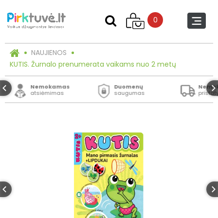
0
NAUJIENOS
KUTIS. Žurnalo prenumerata vaikams nuo 2 metų
Nemokamas
Duomenų
Nemo
atsiėmimas
saugumas
prista