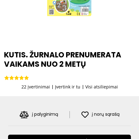
KUTIS. ŽURNALO PRENUMERATA
VAIKAMS NUO 2 METŲ
22 įvertinimai
|
Įvertink ir tu
|
Visi atsiliepimai
į palyginimą
į norų sąrašą