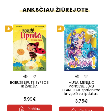
ANKSČIAU ŽIŪRĖJOTE
BORUŽĖ LIPUTĖ ŠYPSOSI
MUNA. MĖNULIO
IR ŽAIDŽIA.
PRINCESĖ. JŪRŲ
PLANETOJE spalvinimo
knygelė su lipdukais
5.99€
3.75€
Plačiau
Plačiau