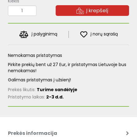
Kiekis
Į krepšelį
į palyginimą
į norų sąrašą
Nemokamas pristatymas
Pirkite prekių bent už 27 Eur, ir pristatymas Lietuvoje bus
nemokamas!
Galimas pristatymas į užsienį!
Prekės likutis:
Turime sandėlyje
Pristatymo laikas:
2-3 d.d.
Prekės informacija