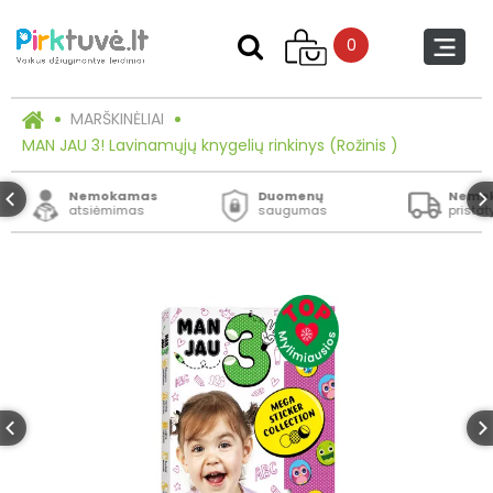
0
MARŠKINĖLIAI
MAN JAU 3! Lavinamųjų knygelių rinkinys (Rožinis )
Nemokamas
Duomenų
Nemo
atsiėmimas
saugumas
prista