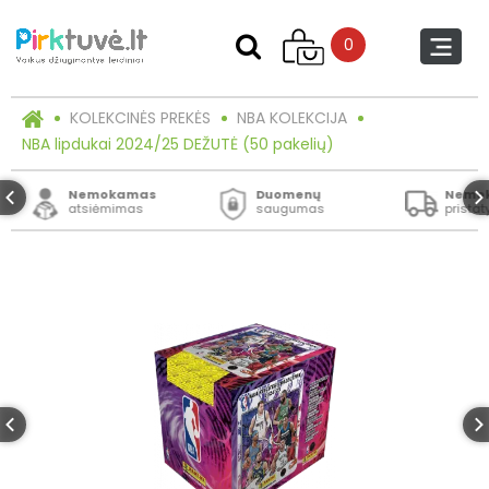
0
KOLEKCINĖS PREKĖS
NBA KOLEKCIJA
NBA lipdukai 2024/25 DEŽUTĖ (50 pakelių)
Nemokamas
Duomenų
Nemo
atsiėmimas
saugumas
prista