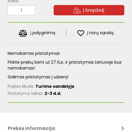
Kiekis
Į krepšelį
į palyginimą
į norų sąrašą
Nemokamas pristatymas
Pirkite prekių bent už 27 Eur, ir pristatymas Lietuvoje bus
nemokamas!
Galimas pristatymas į užsienį!
Prekės likutis:
Turime sandėlyje
Pristatymo laikas:
2-3 d.d.
Prekės informacija