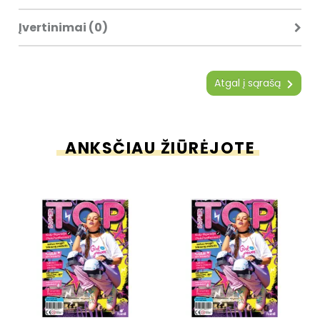
Įvertinimai (0)
Atgal į sąrašą
ANKSČIAU ŽIŪRĖJOTE