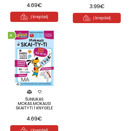
4.69€
3.99€
Į krepšelį
Į krepšelį
ŠUNIUKAS
MOKAS.MOKAUSI
SKAITYTI 1 KNYGELĖ
4.69€
Į krepšelį