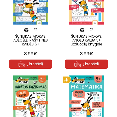
ŠUNIUKAS MOKAS.
ŠUNIUKAS MOKAS.
ABĖCĖLĖ. RAŠYTINĖS
ANGLŲ KALBA 5+
RAIDĖS 6+
užduočių knygelė
3.99€
3.99€
Į krepšelį
Į krepšelį