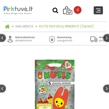
0
NAUJIENOS
KUTIS KNYGELIŲ RINKINYS (ŽALIAS)
Nemokamas
Duomenų
Nemo
atsiėmimas
saugumas
prista