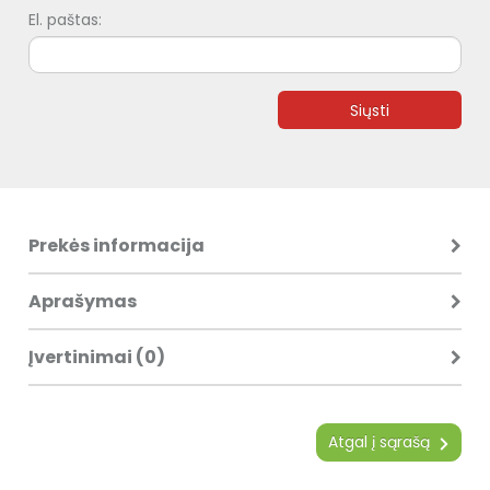
El. paštas:
Siųsti
Prekės informacija
Aprašymas
Įvertinimai (0)
Atgal į sąrašą