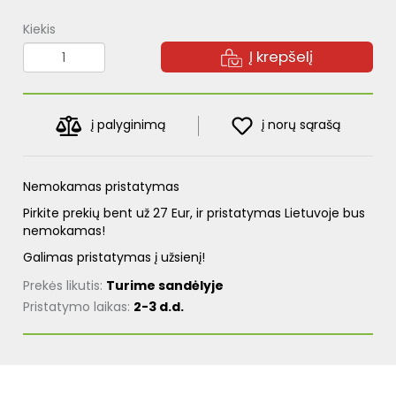
Kiekis
Į krepšelį
į palyginimą
į norų sąrašą
Nemokamas pristatymas
Pirkite prekių bent už 27 Eur, ir pristatymas Lietuvoje bus
nemokamas!
Galimas pristatymas į užsienį!
Prekės likutis:
Turime sandėlyje
Pristatymo laikas:
2-3 d.d.