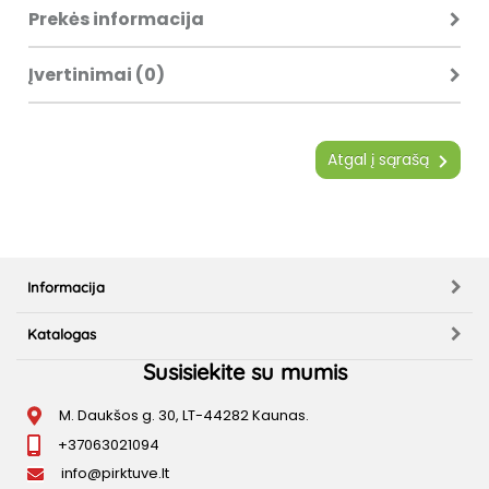
Prekės informacija
Įvertinimai (0)
Atgal į sąrašą
Informacija
Katalogas
Susisiekite su mumis
M. Daukšos g. 30, LT-44282 Kaunas.
+37063021094
info@pirktuve.lt