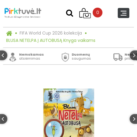
0
FIFA World Cup 2026 kolekcija
BLUSA NETELPA Į AUTOBUSĄ Knyga vaikams
Nemokamas
Duomenų
Nemo
atsiėmimas
saugumas
prista