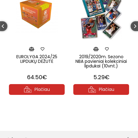
EUROLYGA 2024/25
2019/2020m. Sezono
LIPDUKŲ DĖŽUTĖ
NBA pavieniai kolekciniai
lipdukai (10vnt.)
64.50€
5.29€
Plačiau
Plačiau