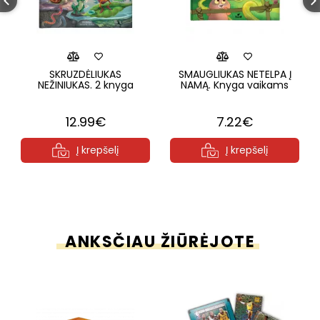
SKRUZDĖLIUKAS
SMAUGLIUKAS NETELPA Į
NEŽINIUKAS. 2 knyga
NAMĄ. Knyga vaikams
12.99€
7.22€
Į krepšelį
Į krepšelį
ANKSČIAU ŽIŪRĖJOTE