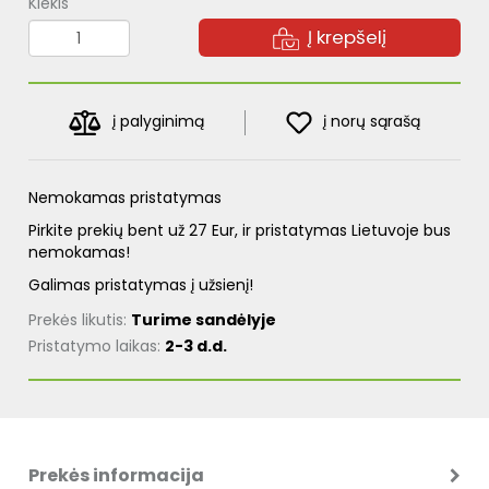
Kiekis
Į krepšelį
į palyginimą
į norų sąrašą
Nemokamas pristatymas
Pirkite prekių bent už 27 Eur, ir pristatymas Lietuvoje bus
nemokamas!
Galimas pristatymas į užsienį!
Prekės likutis:
Turime sandėlyje
Pristatymo laikas:
2-3 d.d.
Prekės informacija